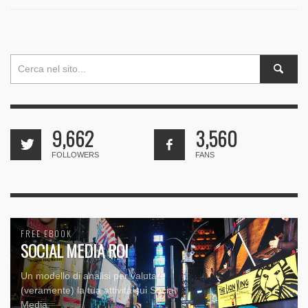
9,662
3,560
FOLLOWERS
FANS
FREE EBOOK
SOCIAL MEDIA ROI
Un modello di analisi per valutare
(veramente) la tua attività sui Social
Media