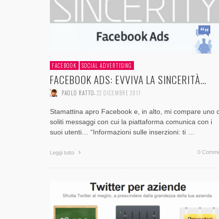
CRITICITÀ ED OPPORTUNITÀ
FACEBOOK [SLIDE + RIFLESSIONI]
SU TWITTER?
TUA AZIENDA?
CONTENUTI AZIENDALI DISTRIBUITI ONLINE
,
,
PAOLO RATTO
PAOLO RATTO
1 AGOSTO 2017
1 AGOSTO 2017
,
,
,
,
,
PAOLO RATTO
PAOLO RATTO
PAOLO RATTO
PAOLO RATTO
PAOLO RATTO
31 OTTOBRE 2017
5 OTTOBRE 2016
14 AGOSTO 2015
2 FEBBRAIO 2015
20 GIUGNO 2014
FACEBOOK
SOCIAL ADVERTISING
FACEBOOK ADS: EVVIVA LA SINCERITÀ…
,
PAOLO RATTO
22 DICEMBRE 2011
Stamattina apro Facebook e, in alto, mi compare uno 
soliti messaggi con cui la piattaforma comunica con i
suoi utenti… “Informazioni sulle inserzioni: ti …
0 Comme
Leggi tutto