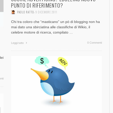
SOCIAL MEDIA MARKETING
FORZA UN MALE
FACEBOOK [SLIDE + RIFLESSIONI]
EVOLUZIONE E CONFRONTI TRA PIATTAFORME
GOOGLE PLUS [GUEST POST]
SO
FO
TR
FO
DE
AL
PUNTO DI RIFERIMENTO?
,
,
PAOLO RATTO
PAOLO RATTO
1 AGOSTO 2017
28 OTTOBRE 2013
,
,
,
,
,
PAOLO RATTO
PAOLO RATTO
PAOLO RATTO
PAOLO RATTO
PAOLO RATTO
30 DICEMBRE 2016
1 AGOSTO 2016
5 OTTOBRE 2016
5 SETTEMBRE 2014
22 MAGGIO 2014
,
PAOLO RATTO
9 DICEMBRE 2011
Chi tra coloro che “masticano” un pò di blogging non ha
mai dato una sbirciatina alle classifiche di Wikio, il
celebre motore di ricerca, compilato …
0 Commenti
Leggi tutto
dei
nti