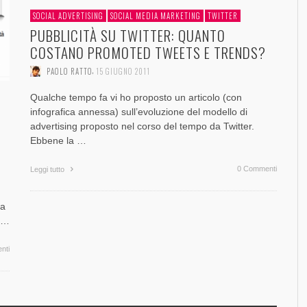
SOCIAL ADVERTISING
SOCIAL MEDIA MARKETING
TWITTER
PUBBLICITÀ SU TWITTER: QUANTO
COSTANO PROMOTED TWEETS E TRENDS?
,
PAOLO RATTO
15 GIUGNO 2011
Qualche tempo fa vi ho proposto un articolo (con
infografica annessa) sull’evoluzione del modello di
advertising proposto nel corso del tempo da Twitter.
Ebbene la …
0 Commenti
Leggi tutto
la
e …
nti