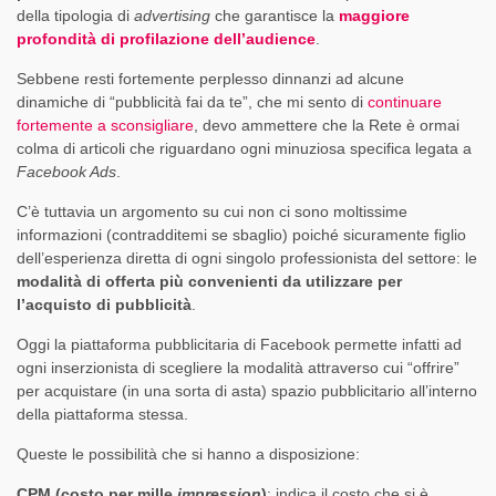
della tipologia di
advertising
che garantisce la
maggiore
profondità di profilazione dell’audience
.
Sebbene resti fortemente perplesso dinnanzi ad alcune
dinamiche di “pubblicità fai da te”, che mi sento di
continuare
fortemente a sconsigliare
, devo ammettere che la Rete è ormai
colma di articoli che riguardano ogni minuziosa specifica legata a
Facebook Ads
.
C’è tuttavia un argomento su cui non ci sono moltissime
informazioni (contradditemi se sbaglio) poiché sicuramente figlio
dell’esperienza diretta di ogni singolo professionista del settore: le
modalità di offerta più convenienti da utilizzare per
l’acquisto di pubblicità
.
Oggi la piattaforma pubblicitaria di Facebook permette infatti ad
ogni inserzionista di scegliere la modalità attraverso cui “offrire”
per acquistare (in una sorta di asta) spazio pubblicitario all’interno
della piattaforma stessa.
Queste le possibilità che si hanno a disposizione:
CPM (costo per mille
impression
)
: indica il costo che si è