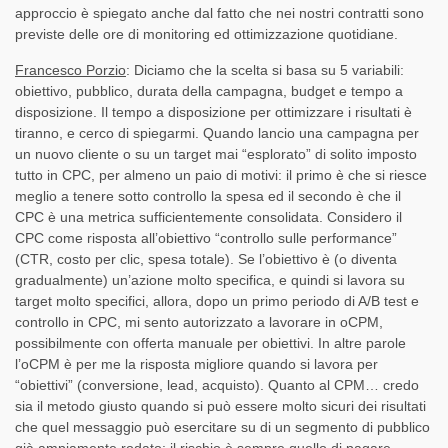
approccio è spiegato anche dal fatto che nei nostri contratti sono
previste delle ore di monitoring ed ottimizzazione quotidiane.
Francesco Porzio
: Diciamo che la scelta si basa su 5 variabili:
obiettivo, pubblico, durata della campagna, budget e tempo a
disposizione. Il tempo a disposizione per ottimizzare i risultati è
tiranno, e cerco di spiegarmi. Quando lancio una campagna per
un nuovo cliente o su un target mai “esplorato” di solito imposto
tutto in CPC, per almeno un paio di motivi: il primo è che si riesce
meglio a tenere sotto controllo la spesa ed il secondo è che il
CPC è una metrica sufficientemente consolidata. Considero il
CPC come risposta all’obiettivo “controllo sulle performance”
(CTR, costo per clic, spesa totale). Se l’obiettivo è (o diventa
gradualmente) un’azione molto specifica, e quindi si lavora su
target molto specifici, allora, dopo un primo periodo di A/B test e
controllo in CPC, mi sento autorizzato a lavorare in oCPM,
possibilmente con offerta manuale per obiettivi. In altre parole
l’oCPM è per me la risposta migliore quando si lavora per
“obiettivi” (conversione, lead, acquisto). Quanto al CPM… credo
sia il metodo giusto quando si può essere molto sicuri dei risultati
che quel messaggio può esercitare su di un segmento di pubblico
già ampiamente rodato: il rischio è sempre quello di pagare