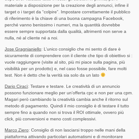
materiale a disposizione per la creazione degli annunci, infine il
target o i target da “colpire”. Impostare correttamente il pubblico
di riferimento è la chiave di una buona campagna Facebook,
perché vanno benissimo i numeri, ma la quantità dovrebbe
essere sempre supportata dalla qualità, altrimenti non serve a
nulla, né al cliente né a noi.
Jose Gragnianiello
: L’unico consiglio che mi sento di dare è
sicuramente di comprendere con il cliente che tipo di obiettivo si :
vuole raggiungere (visite al sito, più mi piace sulla pagina, più
visibilità per un prodotto) e, nel caso fosse possibile, fare molti
test. Non è detto che la verità sia solo da un lato
Dario Ciracì
: Testare e testare. Le creatività di un annuncio
possono funzionare meglio per un’offerta cpc e non per una cpm.
Magari però cambiando la creatività cambia anche il ritorno sul
metodo di pagamento. Quindi il mio consiglio è di testare il tutto
sempre fino a quando non si trova il ROI ottimale, ovvero più
click, più conversioni e meno costi complessivi.
Marco Ziero
: Consiglio di non lasciarsi troppo nelle mani della
piattaforma attivando particolari automatismi e di monitorare