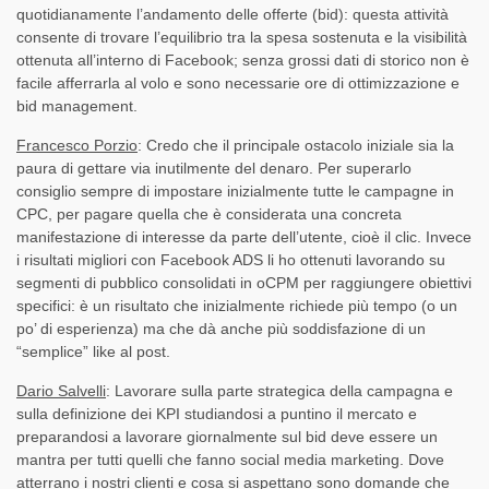
quotidianamente l’andamento delle offerte (bid): questa attività
consente di trovare l’equilibrio tra la spesa sostenuta e la visibilità
ottenuta all’interno di Facebook; senza grossi dati di storico non è
facile afferrarla al volo e sono necessarie ore di ottimizzazione e
bid management.
Francesco Porzio
: Credo che il principale ostacolo iniziale sia la
paura di gettare via inutilmente del denaro. Per superarlo
consiglio sempre di impostare inizialmente tutte le campagne in
CPC, per pagare quella che è considerata una concreta
manifestazione di interesse da parte dell’utente, cioè il clic. Invece
i risultati migliori con Facebook ADS li ho ottenuti lavorando su
segmenti di pubblico consolidati in oCPM per raggiungere obiettivi
specifici: è un risultato che inizialmente richiede più tempo (o un
po’ di esperienza) ma che dà anche più soddisfazione di un
“semplice” like al post.
Dario Salvelli
: Lavorare sulla parte strategica della campagna e
sulla definizione dei KPI studiandosi a puntino il mercato e
preparandosi a lavorare giornalmente sul bid deve essere un
mantra per tutti quelli che fanno social media marketing. Dove
atterrano i nostri clienti e cosa si aspettano sono domande che