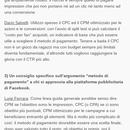
impression che poi non portano né ad un clic né tanto meno ad
una conversione.
Dario Salvelli
: Utilizzo spesso il CPC ed il CPM ottimizzato per le
azioni e le conversioni: con l’avvio di split test si può calcolare il
“costo per fan” acquisiti, un indicatore di base che può essere
utile a scegliere il metodo di pagamento. Tenere a bada il CPC
non è un gioco da ragazzi ma con budget sempre più limitati
diventa fondamentale, d’altronde tutti vogliono raggiungere la
gloria con il CTR più alto.
3) Un consiglio specifico sull’argomento “metodo di
pagamento” a chi si approccia alla piattaforma pubblicitaria
di Facebook.
Luigi Ferrara
: Come linea guida generale avrebbe senso dire
CPM se l’obiettivo sono le impression, CPC (o CPA) se ci sono
obiettivi più puntuali, CPM ottimizzato per le campagne a cui
beneficiano entrambi gli elementi. Ma è molto più complicato di
così: il metodo di pagamento dovrebbe essere una scelta finale,
dopo aver valutato tutto il resto: gli obiettivi in primis, poi il