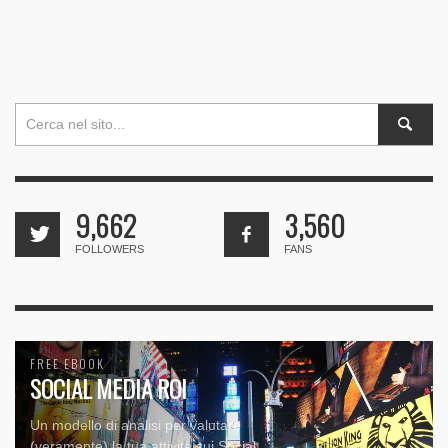
9,662
3,560
FOLLOWERS
FANS
FREE EBOOK
SOCIAL MEDIA ROI
Un modello di analisi per valutare
(veramente) la tua attività sui Social