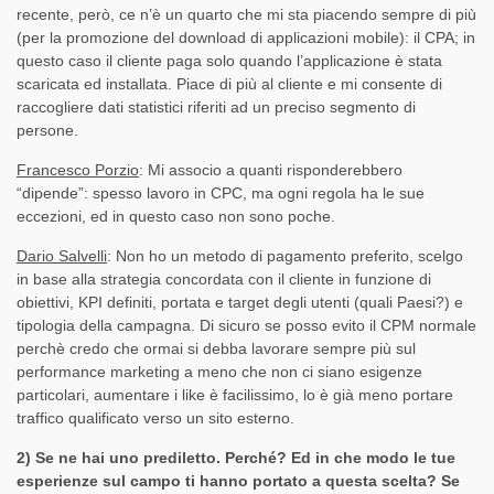
recente, però, ce n’è un quarto che mi sta piacendo sempre di più
(per la promozione del download di applicazioni mobile): il CPA; in
questo caso il cliente paga solo quando l’applicazione è stata
scaricata ed installata. Piace di più al cliente e mi consente di
raccogliere dati statistici riferiti ad un preciso segmento di
persone.
Francesco Porzio
: Mi associo a quanti risponderebbero
“dipende”: spesso lavoro in CPC, ma ogni regola ha le sue
eccezioni, ed in questo caso non sono poche.
Dario Salvelli
: Non ho un metodo di pagamento preferito, scelgo
in base alla strategia concordata con il cliente in funzione di
obiettivi, KPI definiti, portata e target degli utenti (quali Paesi?) e
tipologia della campagna. Di sicuro se posso evito il CPM normale
perchè credo che ormai si debba lavorare sempre più sul
performance marketing a meno che non ci siano esigenze
particolari, aumentare i like è facilissimo, lo è già meno portare
traffico qualificato verso un sito esterno.
2) Se ne hai uno prediletto. Perché? Ed in che modo le tue
esperienze sul campo ti hanno portato a questa scelta?
Se