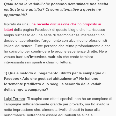
Quali sono le variabili che possono determinare una scelta
piuttosto che un’altra? Ci sono alternative a queste tre
opportunità?
Ispirato da una
una recente discussione che ho proposto ai
lettori
della pagina Facebook di questo blog e che ha riscosso
ampio successo ed una serie di testimonianze interessanti ho
deciso di approfondire l’argomento con alcuni dei professionisti
italiani del settore. Tutte persone che stimo profondamente e che
ho coinvolto per condividere le proprie esperienze dirette. Ne è
venuta fuori
un’intervista multipla
che credo fornisca
interessantissimi spunti e chiavi di lettura.
1) Quale metodo di pagamento utilizzi per le campagne di
Facebook Ads che gestisci abitualmente? Ne hai uno
fortemente prediletto o lo scegli a seconda delle variabili
della singola campagna?
Luigi Ferrara
: Ti stupirò con effetti speciali: non ho un campione di
campagne sufficientemente grande per provarlo, ma ho avuto la
netta impressione che, almeno a livello di costi in base alla
performance, potrebbero essere equivalenti se si ha a