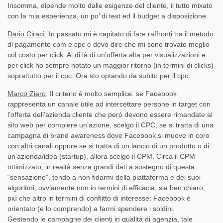
Insomma, dipende molto dalle esigenze del cliente, il tutto mixato
con la mia esperienza, un po’ di test ed il budget a disposizione.
Dario Ciracì
: In passato mi è capitato di fare raffronti tra il metodo
di pagamento cpm e cpc e devo dire che mi sono trovato meglio
col costo per click. Al di là di un’offerta alta per visualizzazioni e
per click ho sempre notato un maggior ritorno (in termini di clicks)
soprattutto per il cpc. Ora sto optando da subito per il cpc.
Marco Ziero
: Il criterio è molto semplice: se Facebook
rappresenta un canale utile ad intercettare persone in target con
l’offerta dell’azienda cliente che però devono essere rimandate al
sito web per compiere un’azione, scelgo il CPC; se si tratta di una
campagna di brand awareness dove Facebook si muove in coro
con altri canali oppure se si tratta di un lancio di un prodotto o di
un’azienda/idea (startup), allora scelgo il CPM. Circa il CPM
ottimizzato, in realtà senza grandi dati a sostegno di questa
“sensazione”, tendo a non fidarmi della piattaforma e dei suoi
algoritmi; ovviamente non in termini di efficacia, sia ben chiaro,
più che altro in termini di conflitto di interesse: Facebook è
orientato (e lo comprendo) a farmi spendere i soldini.
Gestendo le campagne dei clienti in qualità di agenzia, tale