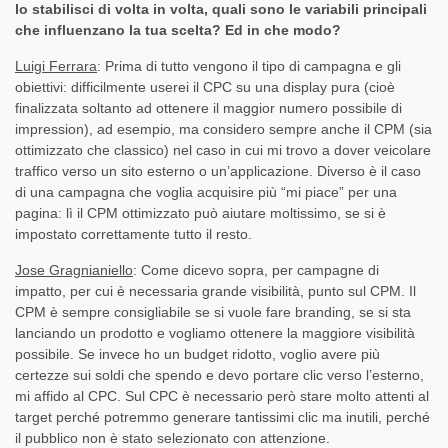
lo stabilisci di volta in volta, quali sono le variabili principali
che influenzano la tua scelta? Ed in che modo?
Luigi Ferrara
: Prima di tutto vengono il tipo di campagna e gli
obiettivi: difficilmente userei il CPC su una display pura (cioè
finalizzata soltanto ad ottenere il maggior numero possibile di
impression), ad esempio, ma considero sempre anche il CPM (sia
ottimizzato che classico) nel caso in cui mi trovo a dover veicolare
traffico verso un sito esterno o un’applicazione. Diverso è il caso
di una campagna che voglia acquisire più “mi piace” per una
pagina: lì il CPM ottimizzato può aiutare moltissimo, se si è
impostato correttamente tutto il resto.
Jose Gragnianiello
: Come dicevo sopra, per campagne di
impatto, per cui è necessaria grande visibilità, punto sul CPM. Il
CPM è sempre consigliabile se si vuole fare branding, se si sta
lanciando un prodotto e vogliamo ottenere la maggiore visibilità
possibile. Se invece ho un budget ridotto, voglio avere più
certezze sui soldi che spendo e devo portare clic verso l’esterno,
mi affido al CPC. Sul CPC è necessario però stare molto attenti al
target perché potremmo generare tantissimi clic ma inutili, perché
il pubblico non è stato selezionato con attenzione.