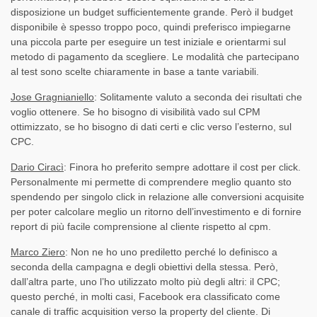
disposizione un budget sufficientemente grande. Però il budget
disponibile è spesso troppo poco, quindi preferisco impiegarne
una piccola parte per eseguire un test iniziale e orientarmi sul
metodo di pagamento da scegliere. Le modalità che partecipano
al test sono scelte chiaramente in base a tante variabili.
Jose Gragnianiello
: Solitamente valuto a seconda dei risultati che
voglio ottenere. Se ho bisogno di visibilità vado sul CPM
ottimizzato, se ho bisogno di dati certi e clic verso l’esterno, sul
CPC.
Dario Ciracì
: Finora ho preferito sempre adottare il cost per click.
Personalmente mi permette di comprendere meglio quanto sto
spendendo per singolo click in relazione alle conversioni acquisite
per poter calcolare meglio un ritorno dell’investimento e di fornire
report di più facile comprensione al cliente rispetto al cpm.
Marco Ziero
: Non ne ho uno prediletto perché lo definisco a
seconda della campagna e degli obiettivi della stessa. Però,
dall’altra parte, uno l’ho utilizzato molto più degli altri: il CPC;
questo perché, in molti casi, Facebook era classificato come
canale di traffic acquisition verso la property del cliente. Di