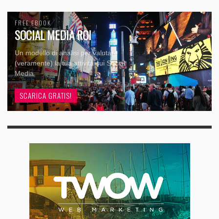
FREE EBOOK
SOCIAL MEDIA ROI
Un modello di analisi per valutare
(veramente) la tua attività sui Social
Media
SCARICA GRATIS!