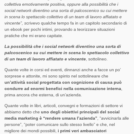
collettiva emotivamente positiva, oppure alla possibilità che i
social network diventino una sorta di palcoscenico su cui mettere
in scena lo spettacolo collettivo di un team di lavoro affiatato e
vincente”, s
crivevo qualche tempo fa in un capitolo secondario di
un ebook per pochi intimi, provando a teorizzare situazioni
pratiche che mi erano capitate.
La possibilità che i social network diventino una sorta di
palcoscenico su cui mettere in scena lo spettacolo collettivo
di un team di lavoro affiatato e vincente
, sottolineo.
Quante volte in corsi ed eventi, dinnanzi anche a facce un po’
sorprese e attonite, mi sono spinto nel sottolineare che
un’attività social progettata con cognizione di causa può
condurre ad enormi benefici nella comunicazione interna
,
prima ancora che esterna, di un’azienda.
Quante volte in libri, articoli, convegni e formazioni di settore vi
abbiamo detto che
uno degli obiettivi principali del social
media marketing è “rendere umana l’azienda”
, “avvicinarla alle
persone”, “poter comunicare sullo stesso livello” e che, nel
migliore dei mondi possibili,
i primi veri ambasciatori