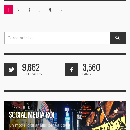
1
2
3
…
70
»
9,662
3,560
FOLLOWERS
FANS
FREE EBOOK
SOCIAL MEDIA ROI
Un modello di analisi per valutare