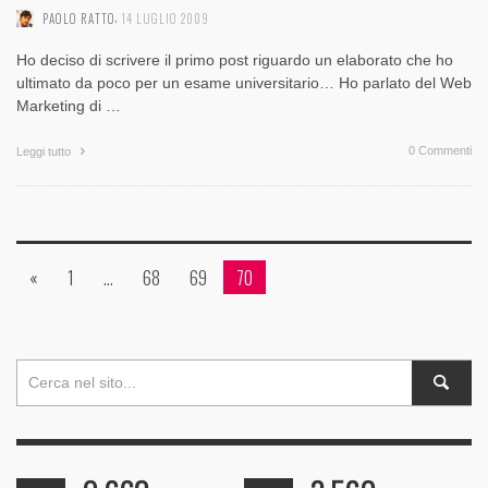
,
PAOLO RATTO
14 LUGLIO 2009
Ho deciso di scrivere il primo post riguardo un elaborato che ho
ultimato da poco per un esame universitario… Ho parlato del Web
Marketing di …
0 Commenti
Leggi tutto
«
1
…
68
69
70