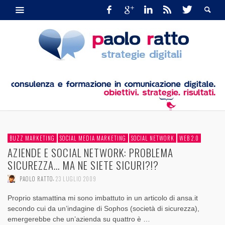
BUZZ MARKETING
SOCIAL MEDIA MARKETING
SOCIAL NETWORK
WEB 2.0
AZIENDE E SOCIAL NETWORK: PROBLEMA
SICUREZZA… MA NE SIETE SICURI?!?
,
PAOLO RATTO
23 LUGLIO 2009
Proprio stamattina mi sono imbattuto in un articolo di ansa.it
secondo cui da un’indagine di Sophos (società di sicurezza),
emergerebbe che un’azienda su quattro è …