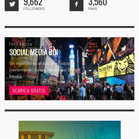
9,662
3,560
FOLLOWERS
FANS
FREE EBOOK
SOCIAL MEDIA ROI
Un modello di analisi per valutare
(veramente) la tua attività sui Social
Media
SCARICA GRATIS!