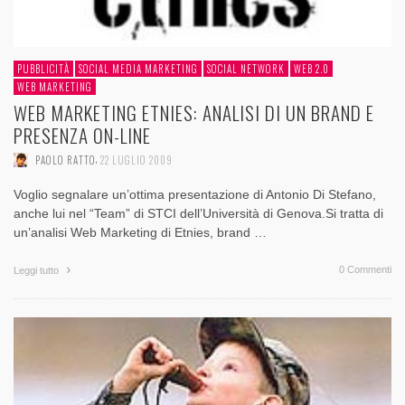
PUBBLICITÀ
SOCIAL MEDIA MARKETING
SOCIAL NETWORK
WEB 2.0
WEB MARKETING
WEB MARKETING ETNIES: ANALISI DI UN BRAND E
PRESENZA ON-LINE
,
PAOLO RATTO
22 LUGLIO 2009
Voglio segnalare un’ottima presentazione di Antonio Di Stefano,
anche lui nel “Team” di STCI dell’Università di Genova.Si tratta di
un’analisi Web Marketing di Etnies, brand …
0 Commenti
Leggi tutto