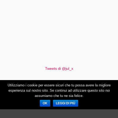
Tweets di @jul_x
Utilizziamo i cookie per essere sicuri che tu possa avere la migliore
esperienza sul nostro sito. Se continui ad utilizzare questo sito noi
assumiamo che tu ne sia felice.
PaoloRatto.com Copyright © 2014. P.IVA: 02028060990. Font del logo
OK
LEGGI DI PIÙ
Soolidium di Soolid
Privacy Policy
↑ Torna in alto