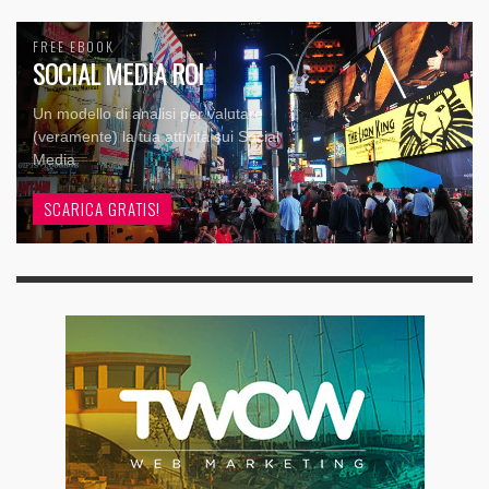
FREE EBOOK
SOCIAL MEDIA ROI
Un modello di analisi per valutare
(veramente) la tua attività sui Social
Media
SCARICA GRATIS!