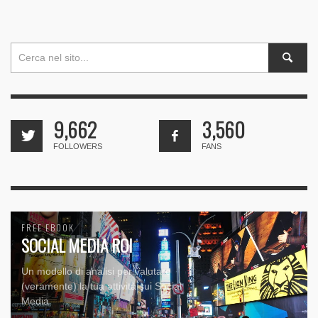
9,662
3,560
FOLLOWERS
FANS
FREE EBOOK
SOCIAL MEDIA ROI
Un modello di analisi per valutare
(veramente) la tua attività sui Social
Media