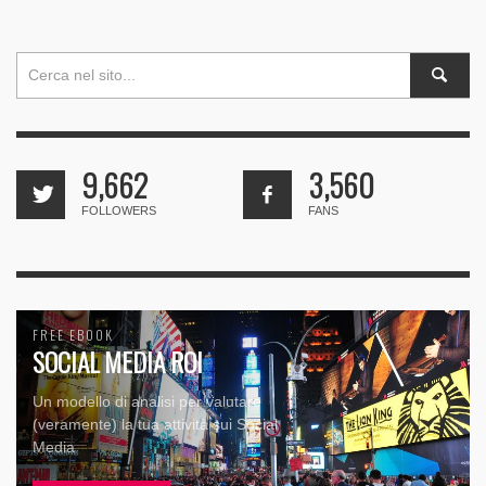
9,662
3,560
FOLLOWERS
FANS
FREE EBOOK
SOCIAL MEDIA ROI
Un modello di analisi per valutare
(veramente) la tua attività sui Social
Media