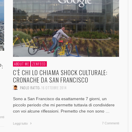
P:
ABOUT ME
ZENFEED
C’È CHI LO CHIAMA SHOCK CULTURALE:
CRONACHE DA SAN FRANCISCO
,
PAOLO RATTO
16 OTTOBRE 2014
Sono a San Francisco da esattamente 7 giorni, un
piccolo periodo che mi permette tuttavia di condividere
con voi alcune riflessioni. Premetto che non sono …
nti
7 Commenti
Leggi tutto