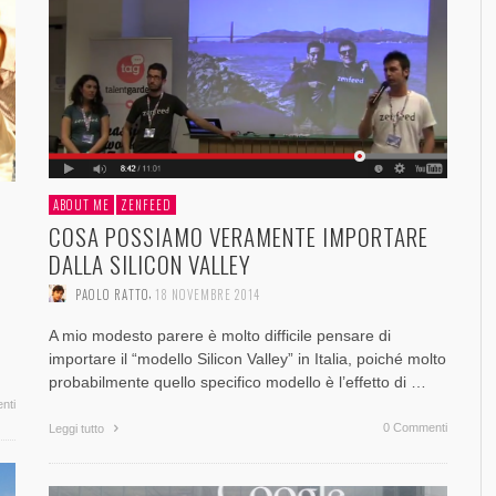
SOCIAL MEDIA MARKETING
FORZA UN MALE
FACEBOOK [SLIDE + RIFLESSIONI]
EVOLUZIONE E CONFRONTI TRA PIATTAFORME
GOOGLE PLUS [GUEST POST]
SO
FO
TR
FO
DE
AL
,
,
PAOLO RATTO
PAOLO RATTO
1 AGOSTO 2017
28 OTTOBRE 2013
,
,
,
,
,
PAOLO RATTO
PAOLO RATTO
PAOLO RATTO
PAOLO RATTO
PAOLO RATTO
30 DICEMBRE 2016
1 AGOSTO 2016
5 OTTOBRE 2016
5 SETTEMBRE 2014
22 MAGGIO 2014
ABOUT ME
ZENFEED
COSA POSSIAMO VERAMENTE IMPORTARE
DALLA SILICON VALLEY
,
PAOLO RATTO
18 NOVEMBRE 2014
A mio modesto parere è molto difficile pensare di
importare il “modello Silicon Valley” in Italia, poiché molto
probabilmente quello specifico modello è l’effetto di …
nti
0 Commenti
Leggi tutto