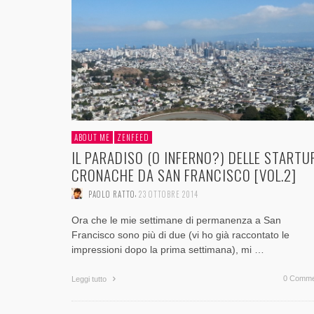
ABOUT ME
ZENFEED
IL PARADISO (O INFERNO?) DELLE STARTU
CRONACHE DA SAN FRANCISCO [VOL.2]
,
PAOLO RATTO
23 OTTOBRE 2014
Ora che le mie settimane di permanenza a San
Francisco sono più di due (vi ho già raccontato le
impressioni dopo la prima settimana), mi …
0 Comme
Leggi tutto