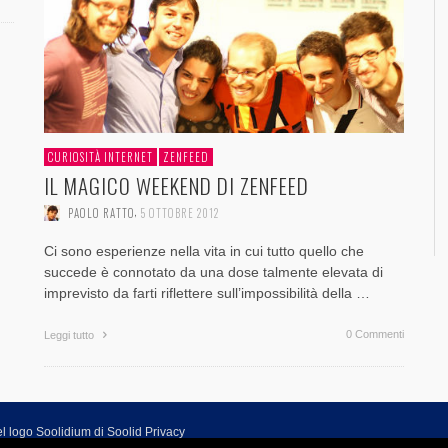
CURIOSITÀ INTERNET
ZENFEED
IL MAGICO WEEKEND DI ZENFEED
,
PAOLO RATTO
5 OTTOBRE 2012
Ci sono esperienze nella vita in cui tutto quello che
succede è connotato da una dose talmente elevata di
imprevisto da farti riflettere sull’impossibilità della …
0 Commenti
Leggi tutto
l logo Soolidium di Soolid
Privacy