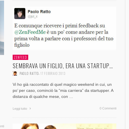
ZENFEED
SEMBRAVA UN FIGLIO, ERA UNA STARTUP…
,
PAOLO RATTO
17 FEBBRAIO 2013
Vi ho già raccontato di quel magico weekend in cui, un
po’ per caso, cominciò la “mia carriera” da startupper. A
distanza di qualche mese, con …
0 Commenti
Leggi tutto
nti