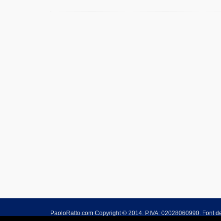
PaoloRatto.com Copyright © 2014. P.IVA: 02028060990. Font de