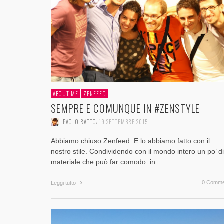
CRITICITÀ ED OPPORTUNITÀ
FACEBOOK [SLIDE + RIFLESSIONI]
SU TWITTER?
TUA AZIENDA?
CONTENUTI AZIENDALI DISTRIBUITI ONLINE
,
,
PAOLO RATTO
PAOLO RATTO
1 AGOSTO 2017
1 AGOSTO 2017
,
,
,
,
,
PAOLO RATTO
PAOLO RATTO
PAOLO RATTO
PAOLO RATTO
PAOLO RATTO
31 OTTOBRE 2017
5 OTTOBRE 2016
14 AGOSTO 2015
2 FEBBRAIO 2015
20 GIUGNO 2014
ABOUT ME
ZENFEED
SEMPRE E COMUNQUE IN #ZENSTYLE
,
PAOLO RATTO
19 SETTEMBRE 2015
Abbiamo chiuso Zenfeed. E lo abbiamo fatto con il
nostro stile. Condividendo con il mondo intero un po’ di
materiale che può far comodo: in …
0 Comme
Leggi tutto