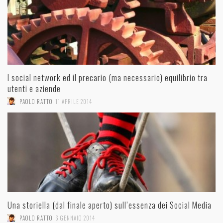
I social network ed il precario (ma necessario) equilibrio tra
utenti e aziende
,
PAOLO RATTO
11 APRILE 2014
Una storiella (dal finale aperto) sull’essenza dei Social Media
,
PAOLO RATTO
6 GENNAIO 2014