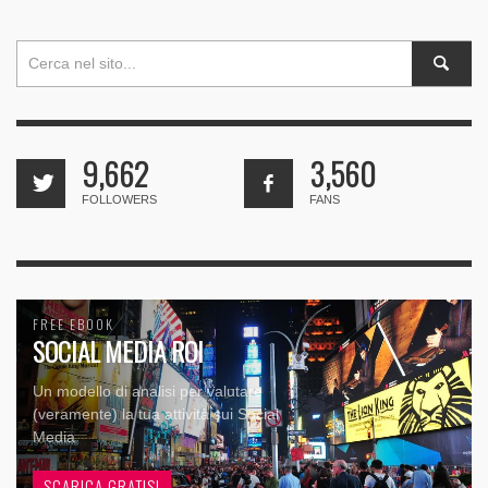
9,662
3,560
FOLLOWERS
FANS
FREE EBOOK
SOCIAL MEDIA ROI
Un modello di analisi per valutare
(veramente) la tua attività sui Social
Media
SCARICA GRATIS!