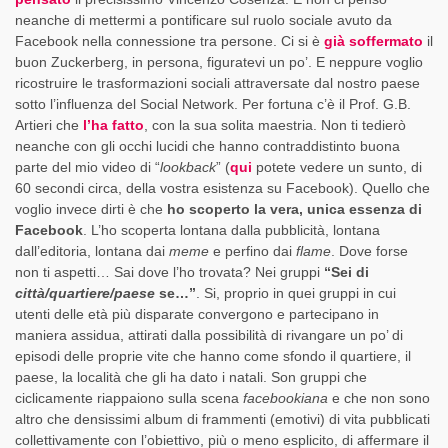
neanche di mettermi a pontificare sul ruolo sociale avuto da
Facebook nella connessione tra persone. Ci si è
già soffermato
il
buon Zuckerberg, in persona, figuratevi un po’. E neppure voglio
ricostruire le trasformazioni sociali attraversate dal nostro paese
sotto l’influenza del Social Network. Per fortuna c’è il Prof. G.B.
Artieri che
l’ha fatto
, con la sua solita maestria. Non ti tedierò
neanche con gli occhi lucidi che hanno contraddistinto buona
parte del mio video di “
lookback
” (
qui
potete vedere un sunto, di
60 secondi circa, della vostra esistenza su Facebook). Quello che
voglio invece dirti è che
ho scoperto la vera, unica essenza di
Facebook
. L’ho scoperta lontana dalla pubblicità, lontana
dall’editoria, lontana dai
meme
e perfino dai
flame
. Dove forse
non ti aspetti… Sai dove l’ho trovata? Nei gruppi
“Sei di
città/quartiere/paese
se…”
. Si, proprio in quei gruppi in cui
utenti delle età più disparate convergono e partecipano in
maniera assidua, attirati dalla possibilità di rivangare un po’ di
episodi delle proprie vite che hanno come sfondo il quartiere, il
paese, la località che gli ha dato i natali. Son gruppi che
ciclicamente riappaiono sulla scena
facebookiana
e che non sono
altro che densissimi album di frammenti (emotivi) di vita pubblicati
collettivamente con l’obiettivo, più o meno esplicito, di affermare il