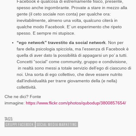
Facebook è qualcosa di estremamente fisico, presente,
spesso anche ingombrante. Provate a stare in mezzo alla
gente (il ceto sociale non conta) per qualche ora:
inevitabilmente, almeno una volta, qualcuno citerà in
qualche modo Facebook. E’ un esperimento che ripeto
spesso. E sempre mi stupisce.
“ego network” travestito da social network
. Non per
fare della psicologia spicciola, ma l’essenza di Facebook è
quella di aver dato la possibilità di appagarsi un po’ a tutti.
Concetti “social” come community, gruppo e condivisione,
in realtà sono messi a totale servizio dell’ego di ciascuno di
noi. Una sorta di ego collettivo, che deve essere nutrito
dall’individualità per trarre giovamento della (e nella)
collettività.
Che ne dici? Fonte
immagine:
https://www.flickr.com/photos/qubodup/3800857654/
TAGS:
GRUPPI FACEBOOK
SOCIAL MEDIA MARKETING