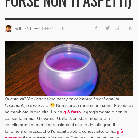
FORSE NON TI ASPETTI)
—
PAOLO RATTO
4 FEBBRAIO 2014
Questo NON è l’ennesimo post per celebrare i dieci anni di
Facebook, o forse si…
Non starò a raccontarti come Facebook
ha cambiato la tua vita. Lo ha
già fatto
, egregiamente e con la
consueta ironia, Giovanna Gallo. Non starò neppure a
sottolineare i numeri impressionanti di uno dei più grandi
fenomeni di massa che l’umanità abbia conosciuto. Ci ha
già
pensato
il precisissimo Vincenzo Cosenza. E non ci penso