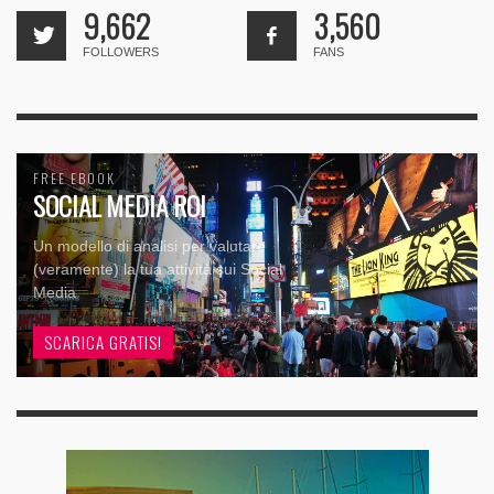
9,662
3,560
FOLLOWERS
FANS
FREE EBOOK
SOCIAL MEDIA ROI
Un modello di analisi per valutare
(veramente) la tua attività sui Social
Media
SCARICA GRATIS!