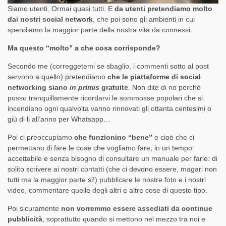
Siamo utenti. Ormai quasi tutti. E
da utenti pretendiamo molto
dai nostri social network
, che poi sono gli ambienti in cui
spendiamo la maggior parte della nostra vita da connessi.
Ma questo “molto” a che cosa corrisponde?
Secondo me (correggetemi se sbaglio, i commenti sotto al post
servono a quello) pretendiamo
che le piattaforme di social
networking siano
in primis
gratuite
. Non dite di no perché
posso tranquillamente ricordarvi le sommosse popolari che si
incendiano ogni qualvolta vanno rinnovati gli ottanta centesimi o
giù di li all’anno per Whatsapp…
Poi ci preoccupiamo
che funzionino “bene”
e cioè che ci
permettano di fare le cose che vogliamo fare, in un tempo
accettabile e senza bisogno di consultare un manuale per farle: di
solito scrivere ai nostri contatti (che ci devono essere, magari non
tutti ma la maggior parte si!) pubblicare le nostre foto e i nostri
video, commentare quelle degli altri e altre cose di questo tipo.
Poi sicuramente
non vorremmo essere assediati da continue
pubblicità
, soprattutto quando si mettono nel mezzo tra noi e