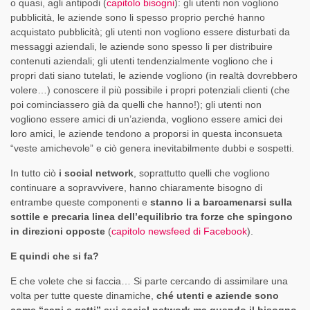
o quasi, agli antipodi (
capitolo bisogni
): gli utenti non vogliono
pubblicità, le aziende sono li spesso proprio perché hanno
acquistato pubblicità; gli utenti non vogliono essere disturbati da
messaggi aziendali, le aziende sono spesso li per distribuire
contenuti aziendali; gli utenti tendenzialmente vogliono che i
propri dati siano tutelati, le aziende vogliono (in realtà dovrebbero
volere…) conoscere il più possibile i propri potenziali clienti (che
poi cominciassero già da quelli che hanno!); gli utenti non
vogliono essere amici di un’azienda, vogliono essere amici dei
loro amici, le aziende tendono a proporsi in questa inconsueta
“veste amichevole” e ciò genera inevitabilmente dubbi e sospetti.
In tutto ciò
i social network
, soprattutto quelli che vogliono
continuare a sopravvivere, hanno chiaramente bisogno di
entrambe queste componenti e
stanno li a barcamenarsi sulla
sottile e precaria linea dell’equilibrio tra forze che spingono
in direzioni opposte
(
capitolo newsfeed di Facebook
).
E quindi che si fa?
E che volete che si faccia… Si parte cercando di assimilare una
volta per tutte queste dinamiche,
ché utenti e aziende sono
come “cani e gatti” sui social network ma quando il bisogno