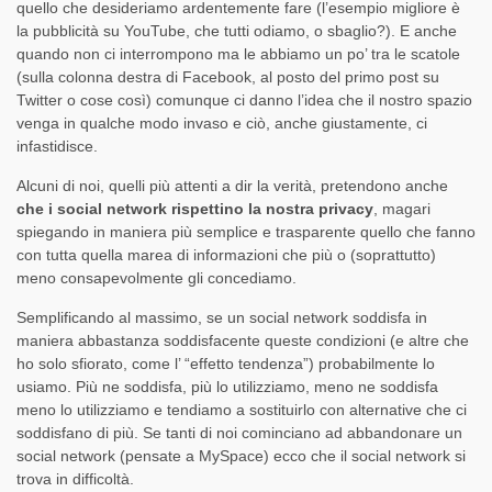
quello che desideriamo ardentemente fare (l’esempio migliore è
la pubblicità su YouTube, che tutti odiamo, o sbaglio?). E anche
quando non ci interrompono ma le abbiamo un po’ tra le scatole
(sulla colonna destra di Facebook, al posto del primo post su
Twitter o cose così) comunque ci danno l’idea che il nostro spazio
venga in qualche modo invaso e ciò, anche giustamente, ci
infastidisce.
Alcuni di noi, quelli più attenti a dir la verità, pretendono anche
che i social network rispettino la nostra privacy
, magari
spiegando in maniera più semplice e trasparente quello che fanno
con tutta quella marea di informazioni che più o (soprattutto)
meno consapevolmente gli concediamo.
Semplificando al massimo, se un social network soddisfa in
maniera abbastanza soddisfacente queste condizioni (e altre che
ho solo sfiorato, come l’ “effetto tendenza”) probabilmente lo
usiamo. Più ne soddisfa, più lo utilizziamo, meno ne soddisfa
meno lo utilizziamo e tendiamo a sostituirlo con alternative che ci
soddisfano di più. Se tanti di noi cominciano ad abbandonare un
social network (pensate a MySpace) ecco che il social network si
trova in difficoltà.