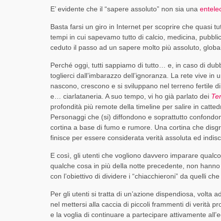
E’ evidente che il “sapere assoluto” non sia una
entele
Basta farsi un giro in Internet per scoprire che quasi t
tempi in cui sapevamo tutto di calcio, medicina, pubblic
ceduto il passo ad un sapere molto più assoluto, global
Perché oggi, tutti sappiamo di tutto… e, in caso di d
toglierci dall’imbarazzo dell’ignoranza. La rete vive in
nascono, crescono e si sviluppano nel terreno fertile d
e… ciarlataneria. A suo tempo, vi ho già parlato dei
Ter
profondità più remote della timeline per salire in cattedr
Personaggi che (si) diffondono e soprattutto confondono
cortina a base di fumo e rumore. Una cortina che disg
finisce per essere considerata verità assoluta ed indis
E così, gli utenti che vogliono davvero imparare qual
qualche cosa in più della notte precedente, non hanno al
con l’obiettivo di dividere i “chiacchieroni” da quelli
Per gli utenti si tratta di un’azione dispendiosa, volta 
nel mettersi alla caccia di piccoli frammenti di verità p
e la voglia di continuare a partecipare attivamente all’