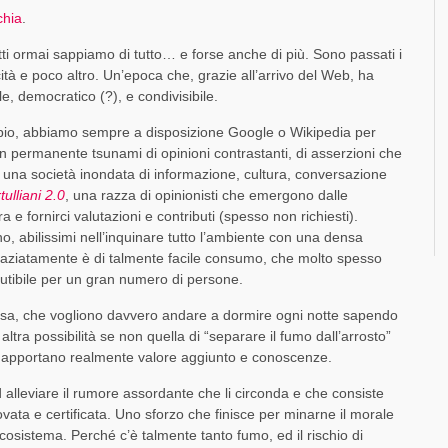
chia
.
utti ormai sappiamo di tutto… e forse anche di più. Sono passati i
ità e poco altro. Un’epoca che, grazie all’arrivo del Web, ha
e, democratico (?), e condivisibile.
ubbio, abbiamo sempre a disposizione Google o Wikipedia per
 un permanente tsunami di opinioni contrastanti, di asserzioni che
i una società inondata di informazione, cultura, conversazione
tulliani 2.0
, una razza di opinionisti che emergono dalle
a e fornirci valutazioni e contributi (spesso non richiesti).
, abilissimi nell’inquinare tutto l’ambiente con una densa
raziatamente è di talmente facile consumo, che molto spesso
cutibile per un gran numero di persone.
cosa, che vogliono davvero andare a dormire ogni notte sapendo
tra possibilità se non quella di “separare il fumo dall’arrosto”
 che apportano realmente valore aggiunto e conoscenze.
ad alleviare il rumore assordante che li circonda e che consiste
rovata e certificata. Uno sforzo che finisce per minarne il morale
ecosistema. Perché c’è talmente tanto fumo, ed il rischio di