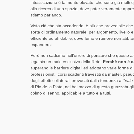
intossicazione è talmente elevato, che sono già molti qu
alla ricerca di uno spazio, dove poter veramente appren
stiamo parlando.
Visto ciò che sta accadendo, è più che prevedibile che i
sorta di ordinamento naturale, per argomento, livello e
efficiente ed affidabile, dove fumo e rumore non abbian
espandersi.
Però non cadiamo nell’errore di pensare che questo
a
lega sia un male esclusivo della Rete.
Perché non è c
superano le barriere digitali ed adottano varie forme di 
professionisti, corsi scadenti travestiti da master, pseud
degli effetti collaterali provocati dalla tendenza al “
vale 
di Rio de la Plata, nel bel mezzo di questo guazzabuglio
colmo di senno, applicabile a tutto e a tutti.