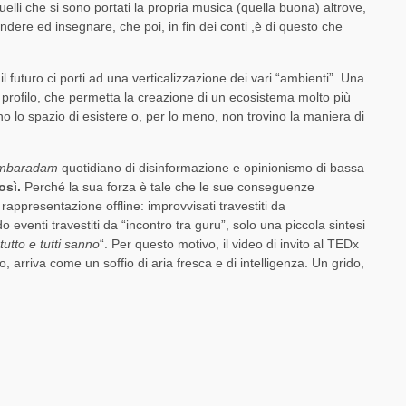
elli che si sono portati la propria musica (quella buona) altrove,
dere ed insegnare, che poi, in fin dei conti ,è di questo che
l futuro ci porti ad una verticalizzazione dei vari “ambienti”. Una
 profilo, che permetta la creazione di un ecosistema molto più
o lo spazio di esistere o, per lo meno, non trovino la maniera di
mbaradam
quotidiano di disinformazione e opinionismo di bassa
osì.
Perché la sua forza è tale che le sue conseguenze
rappresentazione offline: improvvisati travestiti da
o eventi travestiti da “incontro tra guru”, solo una piccola sintesi
tutto e tutti sanno
“. Per questo motivo, il video di invito al TEDx
, arriva come un soffio di aria fresca e di intelligenza. Un grido,