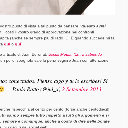
 vostro punto di vista a tal punto da pensare
“
questo avrei
i i costi il vostro grado di approvazione nei confronti
i capita (anche se sempre più di rado…). E quando succede mi fa
ata
qui
o
qui
).
e articolo di Juan Boronat,
Social Media: ‘Entra sabiendo
un po’ di spagnolo vale la pena seguire Juan con attenzione
os conectados. Pienso algo y tu lo escribes! Si
— Paolo Ratto (@jul_x)
2 Settembre 2013
perché rispecchia al cento per cento (forse anche centodieci!)
utti sanno sempre tutto rispetto a tutti gli argomenti e si
e, sempre e comunque, anche a costo di dire delle boiate
i più oscuri del social web.