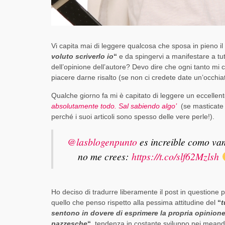
Vi capita mai di leggere qualcosa che sposa in pieno il
voluto scriverlo io
“
e da spingervi a manifestare a tutt
dell’opinione dell’autore? Devo dire che ogni tanto m
piacere darne risalto (se non ci credete date un’occhi
Qualche giorno fa mi è capitato di leggere un eccellent
absolutamente todo. Sal sabiendo algo’
(se masticate 
perché i suoi articoli sono spesso delle vere perle!).
@lasblogenpunto
es increible como vam
no me crees:
https://t.co/slf62Mzlsh
Ho deciso di tradurre liberamente il post in questione 
quello che penso rispetto alla pessima attitudine del
“
t
sentono in dovere di esprimere la propria opinion
pazzesche
“
, tendenza in costante sviluppo nei meandr