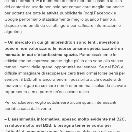
clienti e fornitori. È il momento di tirare fuori dal cassetto la lista
dei contatti ed usarla non solo per comunicare meglio ma anche
per potenziare tutte le attività pubblicitarie (oggi Facebook e
Google performano statisticamente meglio quando hanno a
disposizione un db da cui attingere per raffinare informazioni e
algoritmi).
– Un mercato in cui gli imprenditori sono lenti, investono
poco e non valorizzano le risorse umane specializzate è un
mercato in cui c’è tantissimo spazio.
Paradossalmente le
criticità che ho espresso poche righe più in alto sono allo stesso
tempo i motivi delle grandi opportunità nel settore. Se nel B2C è
difficile immaginare di recuperare certi treni ormai forse persi per
sempre, il B2B offre ancora enormi possibilità a chi deciderà di
muoversi: il gap da colmare non è enorme ma il solco da scavare
rappresenta a mio parere un’occasione unica.
Per concludere, voglio sottolineare alcuni spunti interessanti
portati a casa dall’evento:
– L’assimmetria informativa, spesso molto evidente nel B2C,
si riduce molto nel B2B. E bisogna tenerne conto per
l’attività di comunicazione.
Scrivevo qualche riga più su che