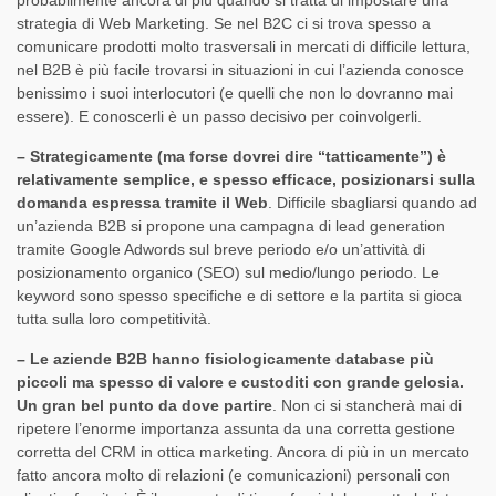
probabilmente ancora di più quando si tratta di impostare una
strategia di Web Marketing. Se nel B2C ci si trova spesso a
comunicare prodotti molto trasversali in mercati di difficile lettura,
nel B2B è più facile trovarsi in situazioni in cui l’azienda conosce
benissimo i suoi interlocutori (e quelli che non lo dovranno mai
essere). E conoscerli è un passo decisivo per coinvolgerli.
– Strategicamente (ma forse dovrei dire “tatticamente”) è
relativamente semplice, e spesso efficace, posizionarsi sulla
domanda espressa tramite il Web
. Difficile sbagliarsi quando ad
un’azienda B2B si propone una campagna di lead generation
tramite Google Adwords sul breve periodo e/o un’attività di
posizionamento organico (SEO) sul medio/lungo periodo. Le
keyword sono spesso specifiche e di settore e la partita si gioca
tutta sulla loro competitività.
– Le aziende B2B hanno fisiologicamente database più
piccoli ma spesso di valore e custoditi con grande gelosia.
Un gran bel punto da dove partire
. Non ci si stancherà mai di
ripetere l’enorme importanza assunta da una corretta gestione
corretta del CRM in ottica marketing. Ancora di più in un mercato
fatto ancora molto di relazioni (e comunicazioni) personali con