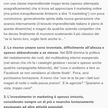
con una classe imprenditoriale troppo lenta (spesso attempata
anagraficamente) che si trova ad approcciare il marketing online
(ma potrei tranquillamente limitarmi a dire “il marketing”) con poca
convinzione, generalmente spinta dalla nuova generazione che
avanza internamente (il tessuto imprenditoriale italiano è pieno di
queste dinamiche) e magari da qualche azienda competitor che
ha deciso finalmente di muoversi scatenando il più classico dei
“
se lo fanno loro, voglio farlo anche io…
“.
2. Le risorse umane sono inventate, difficilmente all’altezza e
spesso abbandonate a se stesse.
Nel B2B domina la politica
del riadattamento dei ruoli, del multitasking interno esasperato
(nel senso che chi fa i cataloghi gestisce i social e spesso anche
qualche campagnetta Adwords), del “
cosa ci andiamo a fare su
Facebook se non vendiamo al cliente finale
“. Poca, anzi
pochissima formazione. A meno che “
non te la fai per i fatti tuoi
magari di notte o nella pausa pranzo
“. E le agenzie? “
Spariamo a
vista, troppo care!
“.
3. L’investimento in marketing è spesso irrisorio,
considerato sempre un di più e neanche lontanamente
equiparato ad altre attività aziendali.