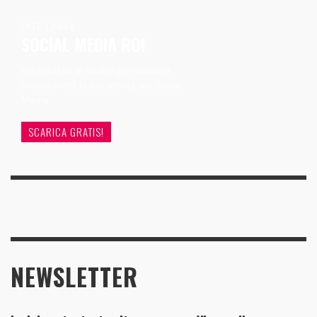
FREE EBOOK
SOCIAL MEDIA ROI
Un modello di analisi per valutare
(veramente) la tua attività sui Social
Media
SCARICA GRATIS!
NEWSLETTER