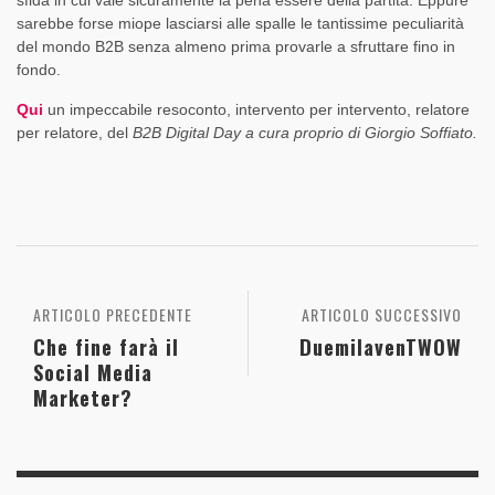
sfida in cui vale sicuramente la pena essere della partita. Eppure
sarebbe forse miope lasciarsi alle spalle le tantissime peculiarità
del mondo B2B senza almeno prima provarle a sfruttare fino in
fondo.
Qui
un impeccabile resoconto, intervento per intervento, relatore
per relatore, del
B2B Digital Day a cura proprio di Giorgio Soffiato.
ARTICOLO PRECEDENTE
ARTICOLO SUCCESSIVO
Che fine farà il
DuemilavenTWOW
Social Media
Marketer?