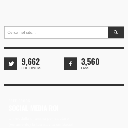
9,662
3,560
FOLLOWERS
FANS
FREE EBOOK
SOCIAL MEDIA ROI
Un modello di analisi per valutare
(veramente) la tua attività sui Social