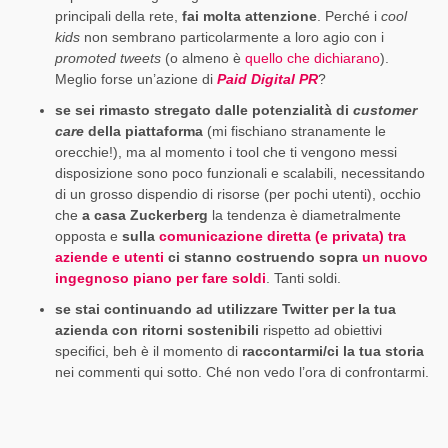
principali della rete,
fai molta attenzione
. Perché i
cool
kids
non sembrano particolarmente a loro agio con i
promoted tweets
(o almeno è
quello che dichiarano
).
Meglio forse un’azione di
Paid Digital PR
?
se sei rimasto stregato dalle potenzialità di
customer
care
della piattaforma
(mi fischiano stranamente le
orecchie!), ma al momento i tool che ti vengono messi
disposizione sono poco funzionali e scalabili, necessitando
di un grosso dispendio di risorse (per pochi utenti), occhio
che
a casa Zuckerberg
la tendenza è diametralmente
opposta e
sulla
comunicazione diretta (e privata) tra
aziende e utenti
ci stanno costruendo sopra
un nuovo
ingegnoso piano per fare soldi
. Tanti soldi.
se stai continuando ad utilizzare Twitter per la tua
azienda con ritorni sostenibili
rispetto ad obiettivi
specifici, beh è il momento di
raccontarmi/ci la tua storia
nei commenti qui sotto. Ché non vedo l’ora di confrontarmi.