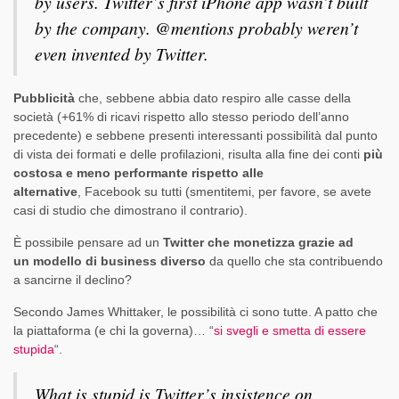
by users. Twitter’s first iPhone app wasn’t built
by the company. @mentions probably weren’t
even invented by Twitter.
Pubblicità
che, sebbene abbia dato respiro alle casse della
società (+61% di ricavi rispetto allo stesso periodo dell’anno
precedente) e sebbene presenti interessanti possibilità dal punto
di vista dei formati e delle profilazioni, risulta alla fine dei conti
più
costosa e meno performante rispetto alle
alternative
,
Facebook su tutti (smentitemi, per favore, se avete
casi di studio che dimostrano il contrario).
È possibile pensare ad un
Twitter che monetizza grazie ad
un modello di business diverso
da quello che sta contribuendo
a sancirne il declino?
Secondo James Whittaker, le possibilità ci sono tutte. A patto che
la piattaforma (e chi la governa)… “
si svegli e smetta di essere
stupida
“.
What is stupid is Twitter’s insistence on