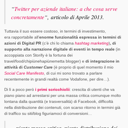
“
Twitter per aziende italiane: a che cosa serve
concretamente
“,
articolo di Aprile 2013.
Tuttavia il suo essere costoso, in termini di investimento,
era rapportabile all’
enorme funzionalità espressa in termini di
azioni di Digital PR
(c’è chi lo chiama
hashtag marketing
)
, di
supporto alla narrazione digitale di eventi in tempo reale
(in
accoppiata con Storify è la fortuna dei
travel/food/chipiùnehapiùnemetta blogger)
e
di integrazione in
attività di
Customer Care
(è proprio di quel momento il mio
Social Care Manifesto
,
di cui mi sono trovato a parlare
recentemente in grandi realtà come Vodafone, per dire…).
Di lì a poco però
i primi scricchiolii
: crescita di utenti che va
piano piano ad arrestarsi per una massa critica
comunque molto
lontana dalla quantità (e trasversalità) di Facebook, difficoltà
nella distribuzione dei contenuti, con scarso ritorno in termini già
di traffico su siti/blog figuriamoci di conversioni…
…niente massa critica, niente distribuzione dei