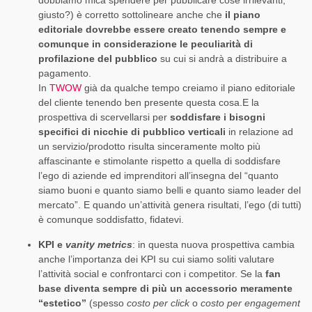
dobbiamo mica spendere per pubblicare cose irrilevanti,
giusto?) è corretto sottolineare anche che
il piano
editoriale dovrebbe essere creato tenendo sempre e
comunque in considerazione le peculiarità di
profilazione del pubblico
su cui si andrà a distribuire a
pagamento.
In
TWOW
già da qualche tempo creiamo il piano editoriale
del cliente tenendo ben presente questa cosa.E la
prospettiva di scervellarsi per
soddisfare i bisogni
specifici di nicchie di pubblico verticali
in relazione ad
un servizio/prodotto risulta sinceramente molto più
affascinante e stimolante rispetto a quella di soddisfare
l’ego di aziende ed imprenditori all’insegna del “quanto
siamo buoni e quanto siamo belli e quanto siamo leader del
mercato”. E quando un’attività genera risultati, l’ego (di tutti)
è comunque soddisfatto, fidatevi.
KPI e
vanity metrics
: in questa nuova prospettiva cambia
anche l’importanza dei KPI su cui siamo soliti valutare
l’attività social e confrontarci con i competitor. Se la
fan
base diventa sempre di più un accessorio meramente
“estetico”
(spesso
costo per click
o
costo per engagement