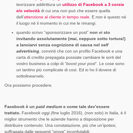
teorizzare addirittura un
utilizzo di Facebook a 3 corsie
e/o velocità
di cui una non può che essere quella
dell’
attenzione al cliente in tempo reale
. E non è questo né
il luogo né il momento in cui me le rimangi.
quando scrivo “sponsorizzare un post”
non vi sto
invitando assolutamente (mai, neppure sotto tortura!)
a lanciarvi senza cognizione di causa nel
self
advertising
, convinti che con un profilo Facebook e una
carta di credito prepagata possiate cambiare le sorti del
vostro business a colpi di “
boost your post
“. Le cose sono
un tantino più complicate di così. Ed io ho il dovere di
sottolinearvelo.
Ora possiamo procedere.
Facebook è un
paid medium
e come tale dev’essere
trattato.
Facebook oggi (fine luglio 2016), (non solo) in Italia, è il
miglior strumento che le aziende hanno a disposizione per
distribuire contenuto. Una constatazione, più che un’ipotesi,
suffragata dalle seguenti “prove” inconfutabili: