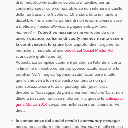
di un pubblico verticale selezionato a tavolino per un
contenuto specifico è comparabile se non inferiore a quello
della fan base, che 9 volte su 10 è stata fatta in maniera
discutibile – mai sentito parlare di
non invitare amici a caso
a mettere mi piace alle vostre pagine solo per fare
numero? –
,
l’obiettivo massimo
(mi verrebbe da dire
unico!)
quando parliamo di
vanity metrics
risulta essere
la condivisione, lo
share
(per approfondire l’argomento
metriche vi rimando al mio
ebook sul Social Media ROI
scaricabile gratuitamente).
Abbastanza semplice capirne il perché: se l’utente si porta
in timeline un vostro contenuto sponsorizzato ecco che la
parolina NON magica “sponsorizzato” scompare e tutto
quello che verrà fuori dal vostro contenuto non più
sponsorizzato sarà tutto di guadagnato (quelli bravi
direbbero: “
passaggio da paid a earned medium!”
).p.s. non
ditelo a nessuno ma cose molto simili a queste le
anticipavo
già a Marzo 2014
senza per nulla essere un luminare. Per
dire…
le competenze del
social media
/
community manager
:
possiamo accettare tutto questo
ambaradam
e nello stesso