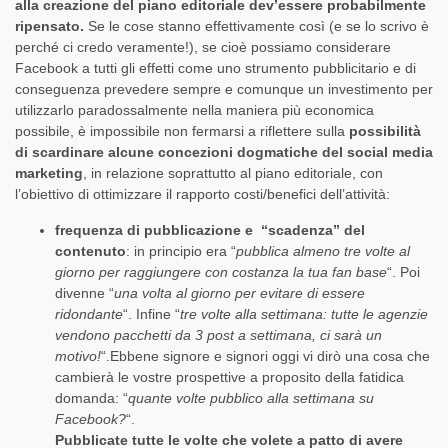
alla creazione del piano editoriale dev’essere probabilmente
ripensato.
Se le cose stanno effettivamente così (e se lo scrivo è
perché ci credo veramente!), se cioè possiamo considerare
Facebook a tutti gli effetti come uno strumento pubblicitario e di
conseguenza prevedere sempre e comunque un investimento per
utilizzarlo paradossalmente nella maniera più economica
possibile, è impossibile non fermarsi a riflettere sulla
possibilità
di scardinare alcune concezioni dogmatiche del social media
marketing
, in relazione soprattutto al piano editoriale, con
l’obiettivo di ottimizzare il rapporto costi/benefici dell’attività:
frequenza di pubblicazione e “scadenza” del
contenuto
: in principio era “
pubblica almeno tre volte al
giorno per raggiungere con costanza la tua fan base
“. Poi
divenne “
una volta al giorno per evitare di essere
ridondante
“. Infine “
tre volte alla settimana: tutte le agenzie
vendono pacchetti da 3 post a settimana, ci sarà un
motivo!
“.Ebbene signore e signori oggi vi dirò una cosa che
cambierà le vostre prospettive a proposito della fatidica
domanda: “
quante volte pubblico alla settimana su
Facebook?
“.
Pubblicate tutte le volte che volete a patto di avere