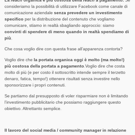
La
reach
organica è più costosa della
reach
a pagamento.
Se
consideriamo la possibilità di utilizzare Facebook come canale di
comunicazione aziendale
senza prevedere un investimento
specifico
per la distribuzione del contenuto che vogliamo
comunicare, stiamo in realtà sbagliando approccio: siamo
convinti di spendere di meno quando in realtà spendiamo di
più
.
Che cosa voglio dire con questa frase all’apparenza contorta?
Voglio dire che
la portata
organica oggi è molto (ma molto!)
più costosa della portata a pagamento
.Voglio dire che costa
molto di più (e per costo il sottoscritto intende sempre il terzetto
denaro, fatica, tempo!) ottenere risultati senza investire nello
sponsorizzare i propri contenuti.
Se partiamo dal presupposto di voler risparmiare non è limitando
l’investimento pubblicitario che possiamo raggiungere questo
obiettivo. Altrettanto semplice.
Il lavoro del social media / community manager in relazione