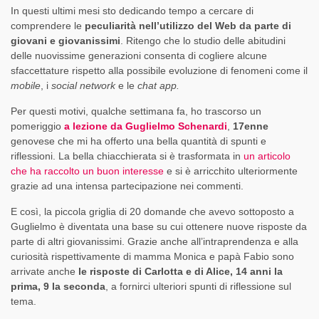
In questi ultimi mesi sto dedicando tempo a cercare di
comprendere le
peculiarità nell’utilizzo del Web da parte di
giovani e giovanissimi
. Ritengo che lo studio delle abitudini
delle nuovissime generazioni consenta di cogliere alcune
sfaccettature rispetto alla possibile evoluzione di fenomeni come il
mobile
, i
social network
e le
chat app.
Per questi motivi, qualche settimana fa, ho trascorso un
pomeriggio
a lezione da Guglielmo Schenardi
,
17enne
genovese che mi ha offerto una bella quantità di spunti e
riflessioni. La bella chiacchierata si è trasformata in
un articolo
che ha raccolto un buon interesse
e si è arricchito ulteriormente
grazie ad una intensa partecipazione nei commenti.
E così, la piccola griglia di 20 domande che avevo sottoposto a
Guglielmo è diventata una base su cui ottenere nuove risposte da
parte di altri giovanissimi. Grazie anche all’intraprendenza e alla
curiosità rispettivamente di mamma Monica e papà Fabio sono
arrivate anche
le risposte di Carlotta e di Alice, 14 anni la
prima, 9 la seconda
, a fornirci ulteriori spunti di riflessione sul
tema.