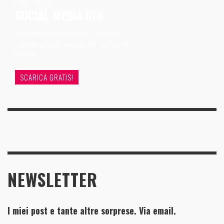
FREE EBOOK
SOCIAL MEDIA ROI
Un modello di analisi per valutare
(veramente) la tua attività sui Social
Media
SCARICA GRATIS!
NEWSLETTER
I miei post e tante altre sorprese. Via email.