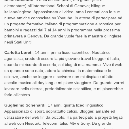
elementare) all’International School di Genova; bilingue
italiano/inglese. Appassionata di video, ama i contatti con le sue
nuove amiche conosciute su Youtube. In attesa di partecipare ad
un progetto formativo italiano di programmazione e robotica per
bambini e ragazzi dai 7 ai 14 anni in programma nella prossima
primavera a Genova. Da grande vuole fare la maestra di inglese
negli Stati Uniti.
Carlotta Loreti
, 14 anni, prima liceo scientifico. Nuotatrice
agonistica, credo di essere la più giovane travel blogger d’Italia,
quando mi ricordo di esserlo, sul blog di mia mamma. Vivo il web
da quando sono nata, adoro la chimica, la matematica e le
scienze, anche se leggere e scrivere non mi dispiace affatto,
ascolto musica all day long e mi piace viaggiare. Da grande vorrei
lavorare nella ricerca, preferibilmente scientifica, e mi piacerebbe
farlo all’estero.
Guglielmo Schenardi
, 17 anni, quinta liceo linguistico.
Appassionato di sport, soprattutto calcio. Blogger, amante ed
utilizzatore del web fin da piccolo. Ha partecipato a progetti legati
al web con Nesquik, Telecom Italia, Mtv e Sony. Da grande