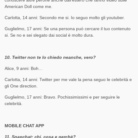
conoscere altre perone anche dall’estero che fanno video sulle
American Doll come me.
Carlotta, 14 anni: Secondo me si. Io seguo molto gli youtuber.
Guglielmo, 17 anni: Se una persona può cercare il tuo contenuto
si. Se no e sei slegato dai social è molto dura.
10. Twitter non te lo chiedo neanche, vero?
Alice, 9 anni: Boh…
Carlotta, 14 anni: Twitter per me vale la pena seguo le celebrità e
gli One direction.
Guglielmo, 17 anni: Bravo. Pochissimissimi e per seguire le
celebrità.
MOBILE CHAT APP
11. Snapchat: chi, cosa e perchè?