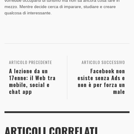
vorrebbe occuparsi di turismo ma non sa ancora cosa fare in
mezzo. Mentre decide cerca di imparare, studiare e creare
qualcosa di interessante.
ARTICOLO PRECEDENTE
ARTICOLO SUCCESSIVO
A lezione da un
Facebook non
17enne: il Web tra
esiste senza Ads e
mobile, social e
non è per forza un
chat app
male
ARTICOLI CORRELATI