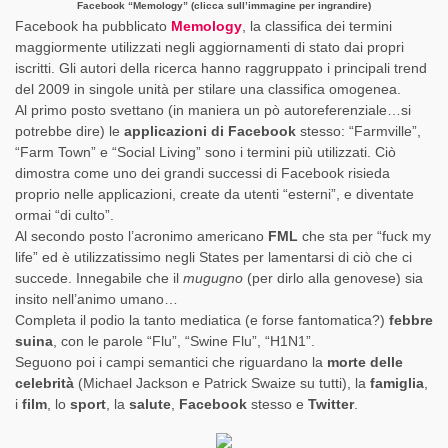
Facebook “Memology” (clicca sull’immagine per ingrandire)
Facebook ha pubblicato
Memology
, la classifica dei termini
maggiormente utilizzati negli aggiornamenti di stato dai propri
iscritti. Gli autori della ricerca hanno raggruppato i principali trend
del 2009 in singole unità per stilare una classifica omogenea.
Al primo posto svettano (in maniera un pò autoreferenziale…si
potrebbe dire) le
applicazioni di Facebook
stesso: “Farmville”,
“Farm Town” e “Social Living” sono i termini più utilizzati. Ciò
dimostra come uno dei grandi successi di Facebook risieda
proprio nelle applicazioni, create da utenti “esterni”, e diventate
ormai “di culto”.
Al secondo posto l’acronimo americano
FML
che sta per “fuck my
life” ed è utilizzatissimo negli States per lamentarsi di ciò che ci
succede. Innegabile che il
mugugno
(per dirlo alla genovese) sia
insito nell’animo umano…
Completa il podio la tanto mediatica (e forse fantomatica?)
febbre
suina
, con le parole “Flu”, “Swine Flu”, “H1N1”.
Seguono poi i campi semantici che riguardano la
morte delle
celebrità
(Michael Jackson e Patrick Swaize su tutti), la
famiglia
,
i
film
, lo
sport
, la
salute
,
Facebook
stesso e
Twitter
.