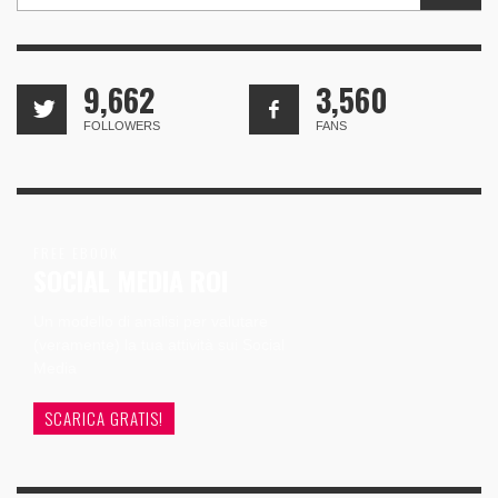
9,662
3,560
FOLLOWERS
FANS
FREE EBOOK
SOCIAL MEDIA ROI
Un modello di analisi per valutare
(veramente) la tua attività sui Social
Media
SCARICA GRATIS!