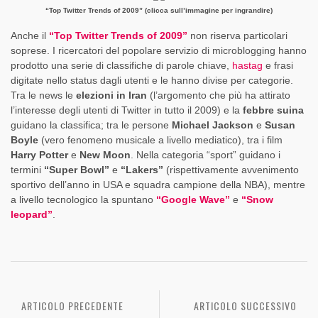
“Top Twitter Trends of 2009” (clicca sull’immagine per ingrandire)
Anche il
“Top Twitter Trends of 2009”
non riserva particolari
soprese. I ricercatori del popolare servizio di microblogging hanno
prodotto una serie di classifiche di parole chiave,
hastag
e frasi
digitate nello status dagli utenti e le hanno divise per categorie.
Tra le news le
elezioni in Iran
(l’argomento che più ha attirato
l’interesse degli utenti di Twitter in tutto il 2009) e la
febbre suina
guidano la classifica; tra le persone
Michael Jackson
e
Susan
Boyle
(vero fenomeno musicale a livello mediatico), tra i film
Harry Potter
e
New Moon
. Nella categoria “sport” guidano i
termini
“Super Bowl”
e
“Lakers”
(rispettivamente avvenimento
sportivo dell’anno in USA e squadra campione della NBA), mentre
a livello tecnologico la spuntano
“Google Wave”
e
“Snow
leopard”
.
ARTICOLO PRECEDENTE
ARTICOLO SUCCESSIVO