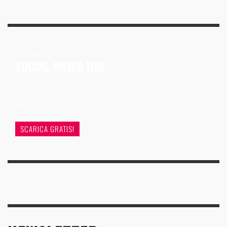
FREE EBOOK
SOCIAL MEDIA ROI
Un modello di analisi per valutare
(veramente) la tua attività sui Social
Media
SCARICA GRATIS!