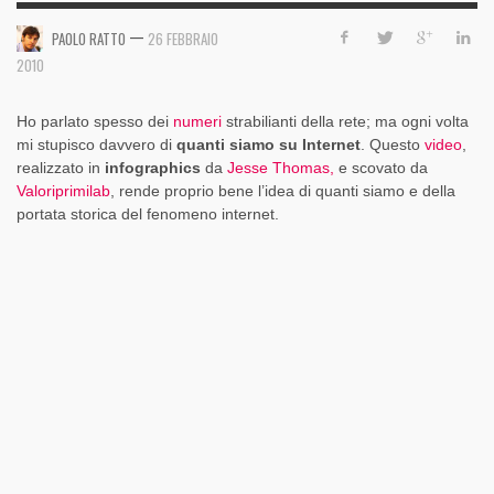
—
PAOLO RATTO
26 FEBBRAIO
2010
Ho parlato spesso dei
numeri
strabilianti della rete; ma ogni volta
mi stupisco davvero di
quanti siamo su Internet
. Questo
video
,
realizzato in
infographics
da
Jesse Thomas,
e scovato da
Valoriprimilab
, rende proprio bene l’idea di quanti siamo e della
portata storica del fenomeno internet.