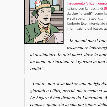
l’
argomento “citizen journa
italiano con la nascita di
B
da
due “grandi”
, come Um
e sui social network…
Umberto Eco, intervistato
informazione dal basso, at
“In alcuni paesi Inte
trasmettere informazi
ai destinatari. In altri paesi, dove la n
un modo di rinchiudere i giovani in una so
realtà”.
“Inoltre, non si sa mai se una notizia dat
giornali o i libri, perché più o meno si 
Le Figaro è ben distinto da Libèration. A
conosce quale sia la sua posizione, della