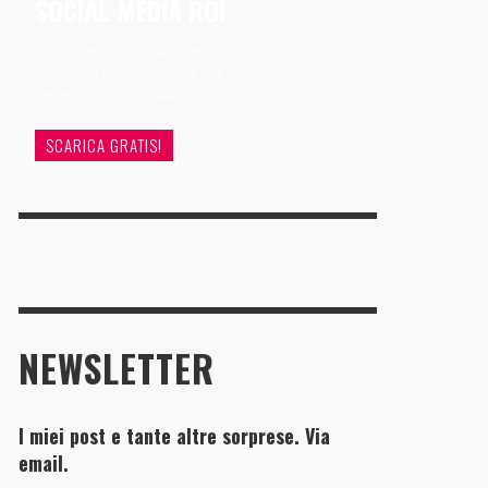
SOCIAL MEDIA ROI
Un modello di analisi per
valutare (veramente) la tua
attività sui Social Media
SCARICA GRATIS!
NEWSLETTER
I miei post e tante altre sorprese. Via
email.