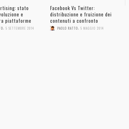
rtising: stato
Facebook Vs Twitter:
evoluzione e
distribuzione e fruizione dei
ra piattaforme
contenuti a confronto
,
,
TO
5 SETTEMBRE 2014
PAOLO RATTO
5 MAGGIO 2014