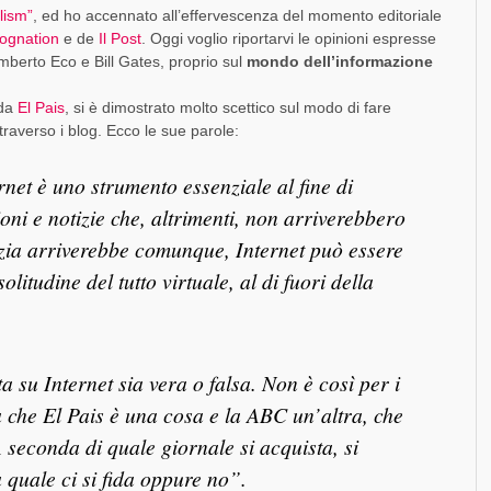
lism”
, ed ho accennato all’effervescenza del momento editoriale
lognation
e de
Il Post
. Oggi voglio riportarvi le opinioni espresse
berto Eco e Bill Gates, proprio sul
mondo dell’informazione
 da
El Pais
, si è dimostrato molto scettico sul modo di fare
traverso i blog. Ecco le sue parole:
rnet è uno strumento essenziale al fine di
oni e notizie che, altrimenti, non arriverebbero
otizia arriverebbe comunque, Internet può essere
litudine del tutto virtuale, al di fuori della
a su Internet sia vera o falsa. Non è così per i
sa che El Pais è una cosa e la ABC un’altra, che
 seconda di quale giornale si acquista, si
 quale ci si fida oppure no”.