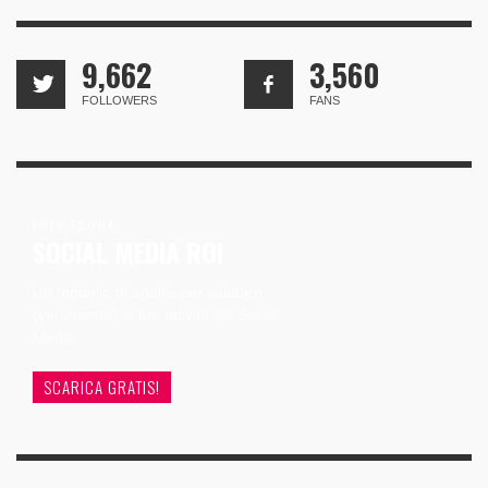
9,662
3,560
FOLLOWERS
FANS
FREE EBOOK
SOCIAL MEDIA ROI
Un modello di analisi per valutare
(veramente) la tua attività sui Social
Media
SCARICA GRATIS!