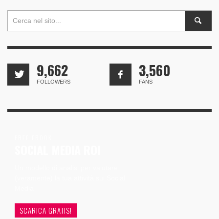
9,662
3,560
FOLLOWERS
FANS
FREE EBOOK
SOCIAL MEDIA ROI
Un modello di analisi per valutare
(veramente) la tua attività sui Social
Media
SCARICA GRATIS!