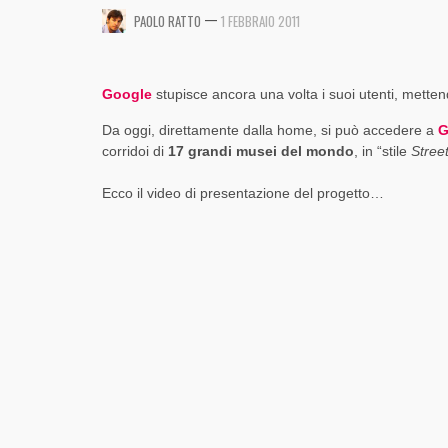
CRITICITÀ ED OPPORTUNITÀ
DINAMICO DI FACEBOOK [SLIDE + RIFLESSIONI
INVESTIRE SU TWITTER?
—
,
,
PAOLO RATTO
1 FEBBRAIO 2011
PAOLO RATTO
PAOLO RATTO
1 AGOSTO 2017
1 AGOSTO 2017
,
,
,
PAOLO RATTO
PAOLO RATTO
PAOLO RATTO
31 OTTOBRE 2017
5 OTTOBRE 2016
14 AGOSTO 2015
Google
stupisce ancora una volta i suoi utenti, metten
Da oggi, direttamente dalla home, si può accedere a
G
corridoi di
17 grandi musei del mondo
, in “stile
Stree
Ecco il video di presentazione del progetto…