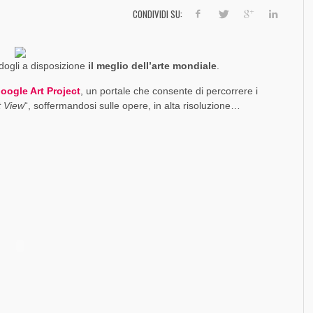
]
SOCIAL MEDIA MARKETING
FORZA UN MALE
DINAMICO DI FACEBOOK [SLIDE + RIFLESSIONI]
EVOLUZIONE E CONFRONTI TRA PIATTAFORME
SO
FO
TR
FO
CONDIVIDI SU:
,
PAOLO RATTO
1 AGOSTO 2017
,
,
,
,
PAOLO RATTO
PAOLO RATTO
PAOLO RATTO
PAOLO RATTO
30 DICEMBRE 2016
1 AGOSTO 2016
5 OTTOBRE 2016
5 SETTEMBRE 2014
dogli a disposizione
il meglio dell’arte mondiale
.
oogle Art Project
, un portale che consente di percorrere i
t View
“, soffermandosi sulle opere, in alta risoluzione…