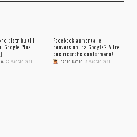
o distribuiti i
Facebook aumenta le
u Google Plus
conversioni da Google? Altre
]
due ricerche confermano!
,
,
TO
22 MAGGIO 2014
PAOLO RATTO
9 MAGGIO 2014