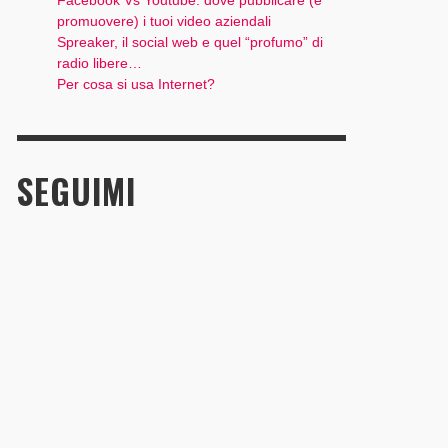
Facebook Vs Youtube: dove pubblicare (e
promuovere) i tuoi video aziendali
Spreaker, il social web e quel “profumo” di
radio libere…
Per cosa si usa Internet?
SEGUIMI