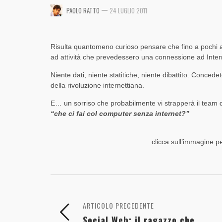
DINAMICO DI FACEBOOK [SLIDE + RIFLESSIONI
CONTENUTI AZIENDALI DISTRIBUITI ONLINE
—
,
,
PAOLO RATTO
24 LUGLIO 2011
PAOLO RATTO
PAOLO RATTO
1 AGOSTO 2017
1 AGOSTO 2017
,
,
PAOLO RATTO
PAOLO RATTO
5 OTTOBRE 2016
20 GIUGNO 2014
Risulta quantomeno curioso pensare che fino a pochi a
ad attività che prevedessero una connessione ad Inte
Niente dati, niente statitiche, niente dibattito. Conced
della rivoluzione internettiana.
E… un sorriso che probabilmente vi strapperà il team 
“che ci fai col computer senza internet?”
clicca sull’immagine pe
ARTICOLO PRECEDENTE
Social Web: il ragazzo che