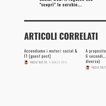
"scoprì" le cerchie...
ARTICOLI CORRELATI
Accendiamo i motori: social &
A proposito
F1 [guest post]
6 secondi… 
diversa)
,
PAOLO RATTO
6 MARZO 2013
PAOLO RAT