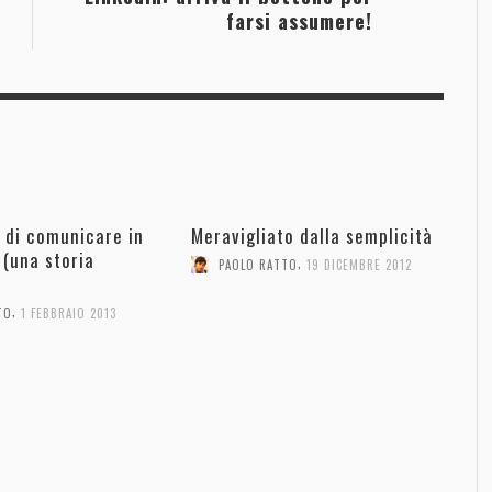
farsi assumere!
 di comunicare in
Meravigliato dalla semplicità
(una storia
,
PAOLO RATTO
19 DICEMBRE 2012
,
TO
1 FEBBRAIO 2013