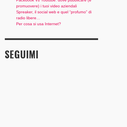
Facebook Vs Youtube: dove pubblicare (e
promuovere) i tuoi video aziendali
Spreaker, il social web e quel “profumo” di
radio libere…
Per cosa si usa Internet?
SEGUIMI