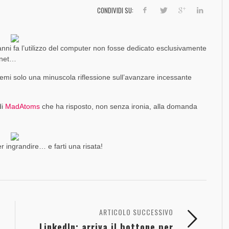
]
SOCIAL MEDIA MARKETING
FORZA UN MALE
DINAMICO DI FACEBOOK [SLIDE + RIFLESSIONI]
SO
FO
FO
CONDIVIDI SU:
,
PAOLO RATTO
1 AGOSTO 2017
,
,
,
PAOLO RATTO
PAOLO RATTO
PAOLO RATTO
30 DICEMBRE 2016
1 AGOSTO 2016
5 OTTOBRE 2016
nni fa l’utilizzo del computer non fosse dedicato esclusivamente
rnet…
etemi solo una minuscola riflessione sull’avanzare incessante
di
MadAtoms
che ha risposto, non senza ironia, alla domanda
r ingrandire… e farti una risata!
ARTICOLO SUCCESSIVO
LinkedIn: arriva il bottone per