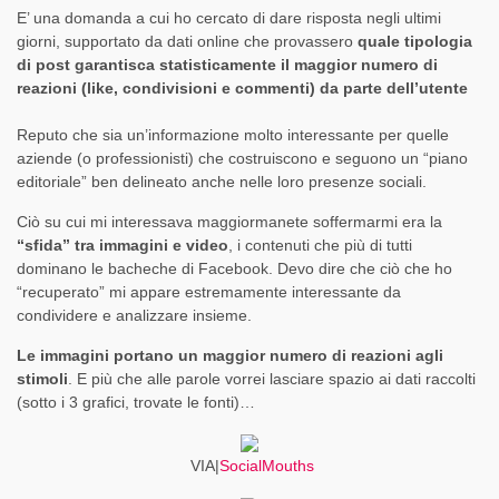
E’ una domanda a cui ho cercato di dare risposta negli ultimi
giorni, supportato da dati online che provassero
quale tipologia
di post garantisca statisticamente il maggior numero di
reazioni (like, condivisioni e commenti) da parte dell’utente
Reputo che sia un’informazione molto interessante per quelle
aziende (o professionisti) che costruiscono e seguono un “piano
editoriale” ben delineato anche nelle loro presenze sociali.
Ciò su cui mi interessava maggiormanete soffermarmi era la
“sfida” tra immagini e video
, i contenuti che più di tutti
dominano le bacheche di Facebook. Devo dire che ciò che ho
“recuperato” mi appare estremamente interessante da
condividere e analizzare insieme.
Le immagini portano un maggior numero di reazioni agli
stimoli
. E più che alle parole vorrei lasciare spazio ai dati raccolti
(sotto i 3 grafici, trovate le fonti)…
VIA|
SocialMouths