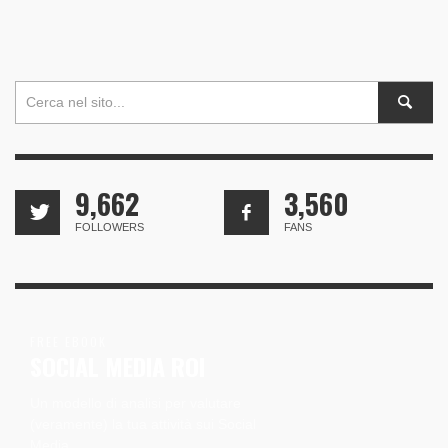
9,662
3,560
FOLLOWERS
FANS
FREE EBOOK
SOCIAL MEDIA ROI
Un modello di analisi per valutare
(veramente) la tua attività sui Social
Media