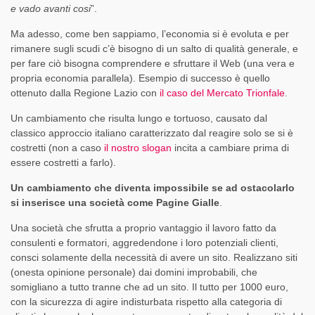
e vado avanti cosi
”.
Ma adesso, come ben sappiamo, l’economia si è evoluta e per
rimanere sugli scudi c’è bisogno di un salto di qualità generale, e
per fare ciò bisogna comprendere e sfruttare il Web (una vera e
propria economia parallela). Esempio di successo è quello
ottenuto dalla Regione Lazio con
il caso del Mercato Trionfale
.
Un cambiamento che risulta lungo e tortuoso, causato dal
classico approccio italiano caratterizzato dal reagire solo se si è
costretti (non a caso
il nostro slogan
incita a cambiare prima di
essere costretti a farlo).
Un cambiamento che diventa impossibile se ad ostacolarlo
si inserisce una società come Pagine Gialle
.
Una società che sfrutta a proprio vantaggio il lavoro fatto da
consulenti e formatori, aggredendone i loro potenziali clienti,
consci solamente della necessità di avere un sito. Realizzano siti
(onesta opinione personale) dai domini improbabili, che
somigliano a tutto tranne che ad un sito. Il tutto per 1000 euro,
con la sicurezza di agire indisturbata rispetto alla categoria di