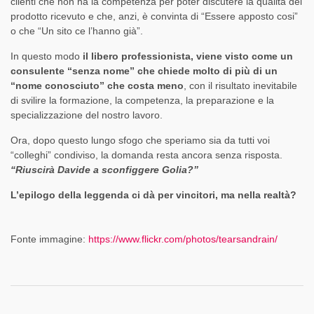
clienti che non ha la competenza per poter discutere la qualità del
prodotto ricevuto e che, anzi, è convinta di “Essere apposto cosi”
o che “Un sito ce l’hanno già”.
In questo modo
il libero professionista, viene visto come un
consulente “senza nome” che chiede molto di più di un
“nome conosciuto” che costa meno
, con il risultato inevitabile
di svilire la formazione, la competenza, la preparazione e la
specializzazione del nostro lavoro.
Ora, dopo questo lungo sfogo che speriamo sia da tutti voi
“colleghi” condiviso, la domanda resta ancora senza risposta.
“Riuscirà Davide a sconfiggere Golia?”
L’epilogo della leggenda ci dà per vincitori, ma nella realtà?
Fonte immagine:
https://www.flickr.com/photos/tearsandrain/