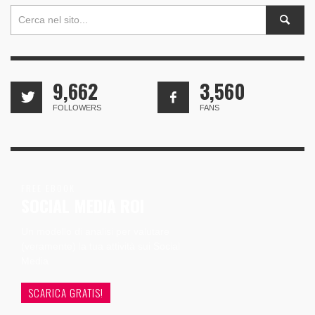
9,662
3,560
FOLLOWERS
FANS
FREE EBOOK
SOCIAL MEDIA ROI
Un modello di analisi per valutare
(veramente) la tua attività sui Social
Media
SCARICA GRATIS!