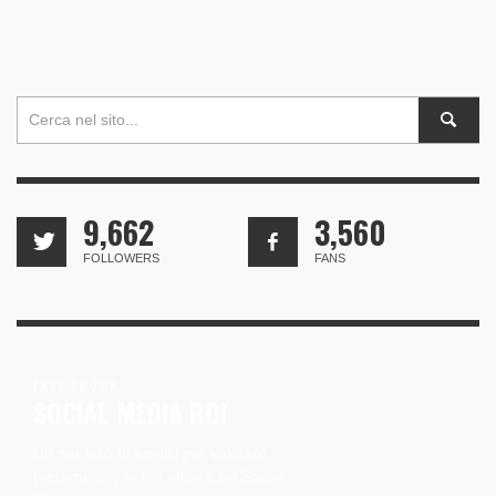
9,662
3,560
FOLLOWERS
FANS
FREE EBOOK
SOCIAL MEDIA ROI
Un modello di analisi per valutare
(veramente) la tua attività sui Social