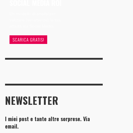
SOCIAL MEDIA ROI
Un modello di analisi per
valutare (veramente) la tua
attività sui Social Media
SCARICA GRATIS!
NEWSLETTER
I miei post e tante altre sorprese. Via
email.