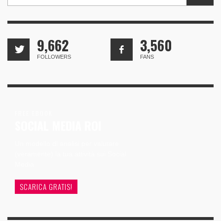
9,662
3,560
FOLLOWERS
FANS
FREE EBOOK
SOCIAL MEDIA ROI
Un modello di analisi per valutare
(veramente) la tua attività sui Social
Media
SCARICA GRATIS!