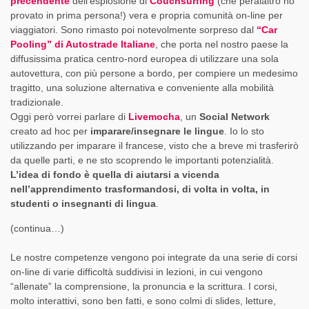
precendente
dell’esplosione di
Couchsurfing
(che peralaltro ho
provato in prima persona!) vera e propria comunità on-line per
viaggiatori. Sono rimasto poi notevolmente sorpreso dal
“Car
Pooling” di Autostrade Italiane
, che porta nel nostro paese la
diffusissima pratica centro-nord europea di utilizzare una sola
autovettura, con più persone a bordo, per compiere un medesimo
tragitto, una soluzione alternativa e conveniente alla mobilità
tradizionale.
Oggi però vorrei parlare di
Livemocha
, un
Social Network
creato ad hoc per
imparare/insegnare le lingue
. Io lo sto
utilizzando per imparare il francese, visto che a breve mi trasferirò
da quelle parti, e ne sto scoprendo le importanti potenzialità.
L’idea di fondo è quella di aiutarsi a vicenda
nell’apprendimento trasformandosi, di volta in volta, in
studenti o insegnanti di lingua
.
(continua…)
Le nostre competenze vengono poi integrate da una serie di corsi
on-line di varie difficoltà suddivisi in lezioni, in cui vengono
“allenate” la comprensione, la pronuncia e la scrittura. I corsi,
molto interattivi, sono ben fatti, e sono colmi di slides, letture,