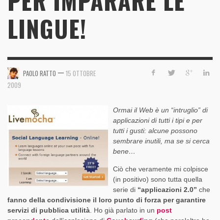
PER IMPARARE LE
LINGUE!
—
PAOLO RATTO
15 OTTOBRE
2009
Ormai il Web è un “intruglio” di
applicazioni di tutti i tipi e per
tutti i gusti: alcune possono
sembrare inutili, ma se si cerca
bene…
Ciò che veramente mi colpisce
(in positivo) sono tutta quella
serie di
“applicazioni 2.0”
che
fanno della condivisione il loro punto di forza per garantire
servizi di pubblica utilità
. Ho già parlato in un
post