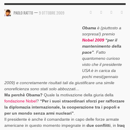
—
PAOLO RATTO
9 OTTOBRE 2009
Obama
è (piuttosto a
sorpresa!) premio
Nobel 2009
“per il
mantenimento della
pace”
. Fatto
quantomeno curioso
visto che il presidente
USA è in carica da
pochi mesi(gennaio
2009) e concretamente risultati tali da giustificare una simile
onoreficienza sono stati solo abbozzati…
Ma perchè Obama?
Quale la motivazione della giuria della
fondazione Nobel
?
“Per i suoi straordinari sforzi per rafforzare
la diplomazia internazionale, la cooperazione tra i popoli e
per un mondo senza armi nucleari”
.
Il presidente è anche il comandante in capo delle forze armate
americane in questo momento impegnate in
due conflitti
, in
Iraq