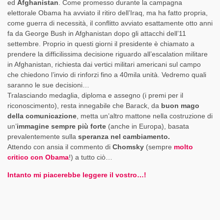
ed
Afghanistan
. Come promesso durante la campagna
elettorale Obama ha avviato il ritiro dell’Iraq, ma ha fatto propria,
come guerra di necessità, il conflitto avviato esattamente otto anni
fa da George Bush in Afghanistan dopo gli attacchi dell’11
settembre. Proprio in questi giorni il presidente è chiamato a
prendere la difficilissima decisione riguardo all’escalation militare
in Afghanistan, richiesta dai vertici militari americani sul campo
che chiedono l’invio di rinforzi fino a 40mila unità. Vedremo quali
saranno le sue decisioni…
Tralasciando medaglia, diploma e assegno (i premi per il
riconoscimento), resta innegabile che Barack, da
buon mago
della comunicazione
, metta un’altro mattone nella costruzione di
un’
immagine sempre più forte
(anche in Europa), basata
prevalentemente sulla
speranza nel cambiamento.
Attendo con ansia il commento di
Chomsky
(sempre
molto
critico con Obama
!) a tutto ciò…
Intanto mi piacerebbe leggere il vostro…!