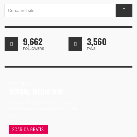
9,662
3,560
FOLLOWERS
FANS
FREE EBOOK
SOCIAL MEDIA ROI
Un modello di analisi per valutare
(veramente) la tua attività sui Social
Media
SCARICA GRATIS!