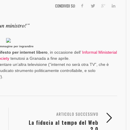
]
SOCIAL MEDIA MARKETING
FORZA UN MALE
DINAMICO DI FACEBOOK [SLIDE + RIFLESSIONI]
SO
FO
TR
FO
CONDIVIDI SU:
,
PAOLO RATTO
1 AGOSTO 2017
,
,
,
PAOLO RATTO
PAOLO RATTO
PAOLO RATTO
30 DICEMBRE 2016
1 AGOSTO 2016
5 OTTOBRE 2016
un ministro!”
’immagine per ingrandire
festo per internet libero
, in occasione dell’
Informal Ministerial
ciety
tenutosi a Granada a fine aprile.
ntare un’altra televisione (“internet no serà otra TV”, che è
udicato strumento politicamente controllabile, e solo
).
ARTICOLO SUCCESSIVO
La fiducia al tempo del Web
2.0