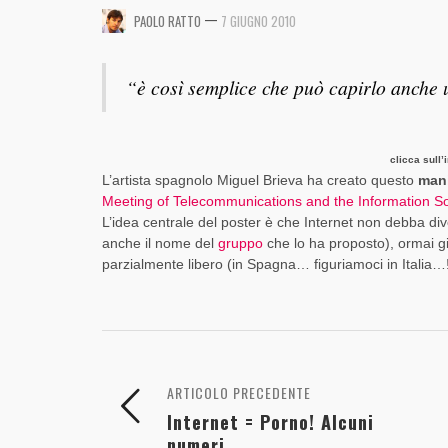
DINAMICO DI FACEBOOK [SLIDE + RIFLESSIONI
INVESTIRE SU TWITTER?
—
,
,
PAOLO RATTO
7 GIUGNO 2010
PAOLO RATTO
PAOLO RATTO
1 AGOSTO 2017
1 AGOSTO 2017
,
,
PAOLO RATTO
PAOLO RATTO
5 OTTOBRE 2016
14 AGOSTO 2015
“è così semplice che può capirlo anche 
clicca sull
L’artista spagnolo Miguel Brieva ha creato questo
mani
Meeting of Telecommunications and the Information So
L’idea centrale del poster è che Internet non debba dive
anche il nome del
gruppo
che lo ha proposto), ormai gi
parzialmente libero (in Spagna… figuriamoci in Italia…!
ARTICOLO PRECEDENTE
Internet = Porno! Alcuni
numeri...