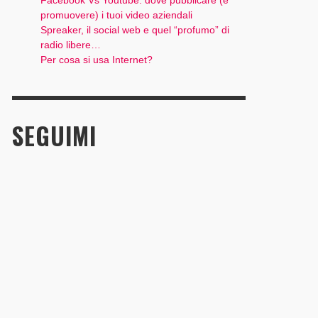
Facebook Vs Youtube: dove pubblicare (e
promuovere) i tuoi video aziendali
Spreaker, il social web e quel “profumo” di
radio libere…
Per cosa si usa Internet?
SEGUIMI