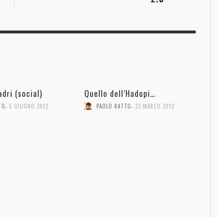
adri (social)
Quello dell’Hadopi…
,
,
TO
5 GIUGNO 2012
PAOLO RATTO
23 MARZO 2012