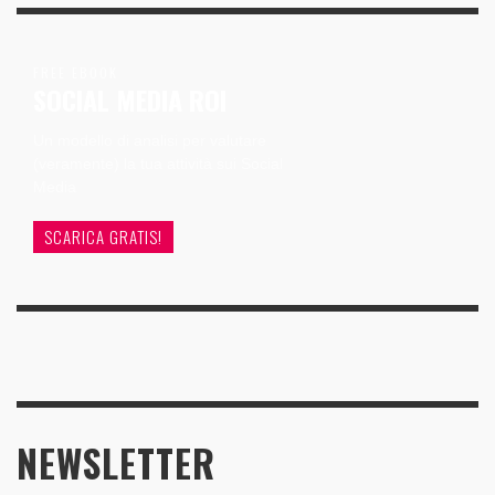
FREE EBOOK
SOCIAL MEDIA ROI
Un modello di analisi per valutare
(veramente) la tua attività sui Social
Media
SCARICA GRATIS!
NEWSLETTER