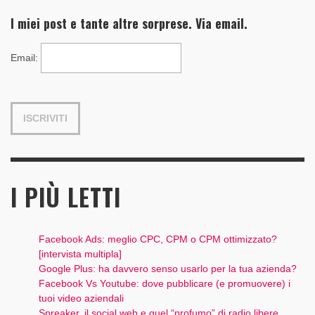
I miei post e tante altre sorprese. Via email.
Email
:
I PIÙ LETTI
Facebook Ads: meglio CPC, CPM o CPM ottimizzato?
[intervista multipla]
Google Plus: ha davvero senso usarlo per la tua azienda?
Facebook Vs Youtube: dove pubblicare (e promuovere) i
tuoi video aziendali
Spreaker, il social web e quel “profumo” di radio libere…