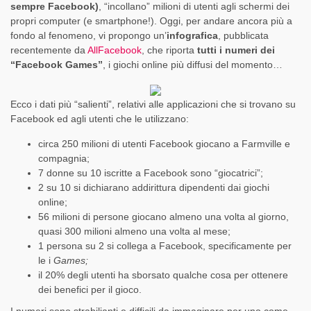
sempre Facebook)
, “incollano” milioni di utenti agli schermi dei
propri computer (e smartphone!). Oggi, per andare ancora più a
fondo al fenomeno, vi propongo un’
infografica
, pubblicata
recentemente da
AllFacebook
, che riporta
tutti i numeri dei
“Facebook Games”
, i giochi online più diffusi del momento…
Ecco i dati più “salienti”, relativi alle applicazioni che si trovano su
Facebook ed agli utenti che le utilizzano:
circa 250 milioni di utenti Facebook giocano a Farmville e
compagnia;
7 donne su 10 iscritte a Facebook sono “giocatrici”;
2 su 10 si dichiarano addirittura dipendenti dai giochi
online;
56 milioni di persone giocano almeno una volta al giorno,
quasi 300 milioni almeno una volta al mese;
1 persona su 2 si collega a Facebook, specificamente per
le i
Games;
il 20% degli utenti ha sborsato qualche cosa per ottenere
dei benefici per il gioco.
I numeri sono strabilianti e difficili da immaginare per uno come