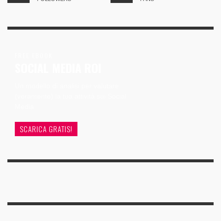
FREE EBOOK
SOCIAL MEDIA ROI
Un modello di analisi per valutare
(veramente) la tua attività sui Social
Media
SCARICA GRATIS!