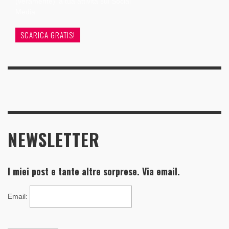
(veramente) la tua attività sui Social
Media
SCARICA GRATIS!
NEWSLETTER
I miei post e tante altre sorprese. Via email.
Email
: