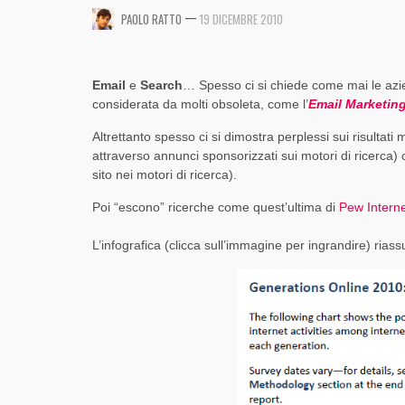
CRITICITÀ ED OPPORTUNITÀ
DINAMICO DI FACEBOOK [SLIDE + RIFLESSIONI
INVESTIRE SU TWITTER?
—
,
,
PAOLO RATTO
19 DICEMBRE 2010
PAOLO RATTO
PAOLO RATTO
1 AGOSTO 2017
1 AGOSTO 2017
,
,
,
PAOLO RATTO
PAOLO RATTO
PAOLO RATTO
31 OTTOBRE 2017
5 OTTOBRE 2016
14 AGOSTO 2015
Email
e
Search
… Spesso ci si chiede come mai le azie
considerata da molti obsoleta, come l’
Email Marketin
Altrettanto spesso ci si dimostra perplessi sui risultati m
attraverso annunci sponsorizzati sui motori di ricerca)
sito nei motori di ricerca).
Poi “escono” ricerche come quest’ultima di
Pew Intern
L’infografica (clicca sull’immagine per ingrandire) rias