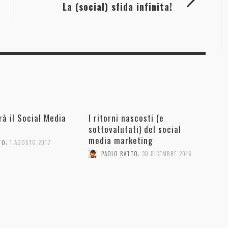
La (social) sfida infinita!
rà il Social Media
I ritorni nascosti (e
sottovalutati) del social
media marketing
,
TO
1 AGOSTO 2017
,
PAOLO RATTO
30 DICEMBRE 2016