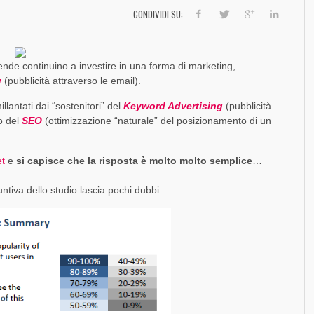
]
SOCIAL MEDIA MARKETING
FORZA UN MALE
DINAMICO DI FACEBOOK [SLIDE + RIFLESSIONI]
EVOLUZIONE E CONFRONTI TRA PIATTAFORME
SO
FO
TR
FO
FR
CONDIVIDI SU:
,
PAOLO RATTO
1 AGOSTO 2017
,
,
,
,
PAOLO RATTO
PAOLO RATTO
PAOLO RATTO
PAOLO RATTO
30 DICEMBRE 2016
1 AGOSTO 2016
5 OTTOBRE 2016
5 SETTEMBRE 2014
nde continuino a investire in una forma di marketing,
g
(pubblicità attraverso le email).
illantati dai “sostenitori” del
Keyword Advertising
(pubblicità
 o del
SEO
(ottimizzazione “naturale” del posizionamento di un
et
e
si capisce che la risposta è molto molto semplice
…
suntiva dello studio lascia pochi dubbi…