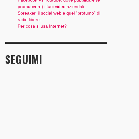
Facebook Vs Youtube: dove pubblicare (e
promuovere) i tuoi video aziendali
Spreaker, il social web e quel “profumo” di
radio libere…
Per cosa si usa Internet?
SEGUIMI