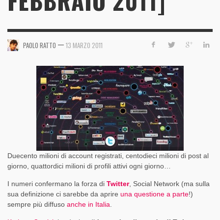
FEBBRAIO 2011]
—
PAOLO RATTO
13 MARZO 2011
Duecento milioni di account registrati, centodieci milioni di post al
giorno, quattordici milioni di profili attivi ogni giorno…
I numeri confermano la forza di
Twitter
, Social Network (ma sulla
sua definizione ci sarebbe da aprire
una questione a parte
!)
sempre più diffuso
anche in Italia
.