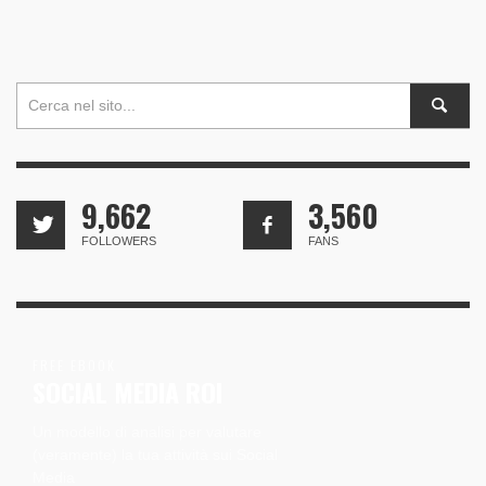
9,662
3,560
FOLLOWERS
FANS
FREE EBOOK
SOCIAL MEDIA ROI
Un modello di analisi per valutare
(veramente) la tua attività sui Social
Media