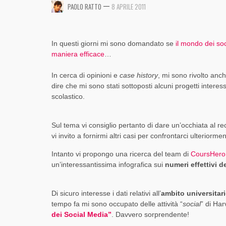
INVESTIRE SU TWITTER?
LA TUA AZIENDA?
—
,
,
PAOLO RATTO
8 APRILE 2011
PAOLO RATTO
PAOLO RATTO
1 AGOSTO 2017
1 AGOSTO 2017
,
,
PAOLO RATTO
PAOLO RATTO
14 AGOSTO 2015
2 FEBBRAIO 2015
In questi giorni mi sono domandato se
il mondo dei soc
maniera efficace
…
In cerca di opinioni e
case history
, mi sono rivolto an
dire che mi sono stati sottoposti alcuni progetti interessa
scolastico.
Sul tema vi consiglio pertanto di dare un’occhiata al r
vi invito a fornirmi altri casi per confrontarci ulteriorm
Intanto vi propongo una ricerca del team di
CoursHero
un’interessantissima infografica sui
numeri effettivi 
Di sicuro interesse i dati relativi all’
ambito universitar
tempo fa mi sono occupato delle attività “
social
” di Ha
dei Social Media”
. Davvero sorprendente!