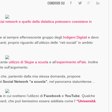
SOCIAL MEDIA MARKETING
FORZA UN MALE
EVOLUZIONE E CONFRONTI TRA PIATTAFORME
TOUR?
SO
FO
TR
FO
FR
CO
CONDIVIDI SU:
,
PAOLO RATTO
1 AGOSTO 2017
,
,
,
,
PAOLO RATTO
PAOLO RATTO
PAOLO RATTO
PAOLO RATTO
30 DICEMBRE 2016
1 AGOSTO 2016
5 SETTEMBRE 2014
28 OTTOBRE 2013
ial network e quello della didattica potessero coesistere in
che al sempre effervescente gruppo degli
Indigeni Digitali
e devo
nti, proprio riguardo all’utilizzo delle “reti sociali” in ambito
ecente
utilizzo di Skype a scuola
e all’
esperimento ePals
. Inoltre
ente sull’argomento.
che, partendo dalla mia stessa domanda, propone
dei Social Network “a scuola”
, nel panorama statunitense…
io
in cui svettano l’utilizzo di
Facebook
e
YouTube
. Qualche
rvard, che può benissimo essere additata come l’
“Università