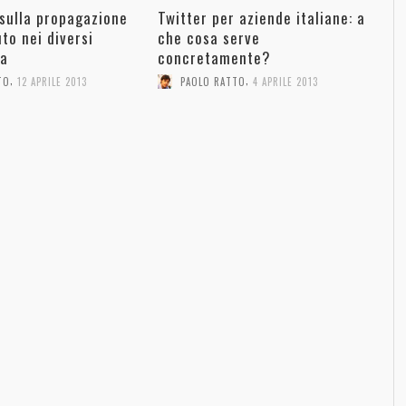
 sulla propagazione
Twitter per aziende italiane: a
to nei diversi
che cosa serve
ia
concretamente?
,
,
TO
12 APRILE 2013
PAOLO RATTO
4 APRILE 2013