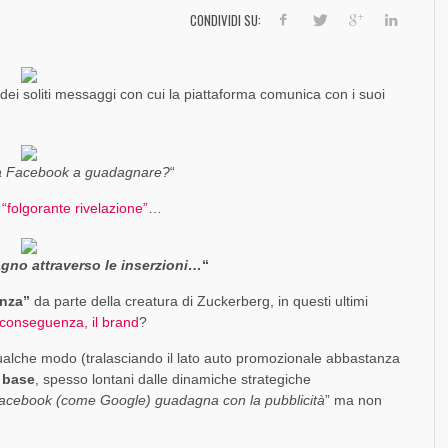
]
SOCIAL MEDIA MARKETING
FORZA UN MALE
DINAMICO DI FACEBOOK [SLIDE + RIFLESSIONI]
EVOLUZIONE E CONFRONTI TRA PIATTAFORME
SO
FO
FO
FR
CONDIVIDI SU:
,
PAOLO RATTO
1 AGOSTO 2017
,
,
,
,
PAOLO RATTO
PAOLO RATTO
PAOLO RATTO
PAOLO RATTO
30 DICEMBRE 2016
1 AGOSTO 2016
5 OTTOBRE 2016
5 SETTEMBRE 2014
dei soliti messaggi con cui la piattaforma comunica con i suoi
e fa Facebook a guadagnare?
“
 “folgorante rivelazione”
…
gno attraverso le inserzioni…
“
enza”
da parte della creatura di Zuckerberg, in questi ultimi
i conseguenza, il brand
?
alche modo (tralasciando il lato auto promozionale abbastanza
i base
, spesso lontani dalle dinamiche strategiche
acebook (come Google) guadagna con la pubblicità
” ma non