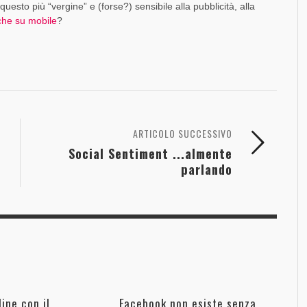
esto più “vergine” e (forse?) sensibile alla pubblicità, alla
che su mobile
?
ARTICOLO SUCCESSIVO
Social Sentiment ...almente
parlando
ine con il
Facebook non esiste senza