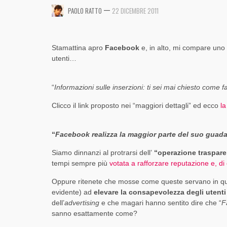
CRITICITÀ ED OPPORTUNITÀ
DINAMICO DI FACEBOOK [SLIDE + RIFLESSIONI
INVESTIRE SU TWITTER?
—
,
,
PAOLO RATTO
22 DICEMBRE 2011
PAOLO RATTO
PAOLO RATTO
1 AGOSTO 2017
1 AGOSTO 2017
,
,
,
PAOLO RATTO
PAOLO RATTO
PAOLO RATTO
31 OTTOBRE 2017
5 OTTOBRE 2016
14 AGOSTO 2015
Stamattina apro
Facebook
e, in alto, mi compare uno 
utenti…
“
Informazioni sulle inserzioni: ti sei mai chiesto com
Clicco il link proposto nei “maggiori dettagli” ed ecco
la
“
Facebook realizza la maggior parte del suo guada
Siamo dinnanzi al protrarsi dell’
“operazione traspar
tempi sempre più
votata a rafforzare reputazione e, d
Oppure ritenete che mosse come queste servano in qu
evidente) ad
elevare la consapevolezza degli utent
dell’
advertising
e che magari hanno sentito dire che “
F
sanno esattamente come?