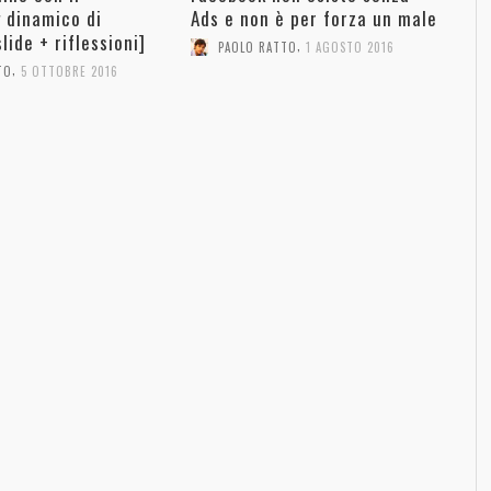
 dinamico di
Ads e non è per forza un male
lide + riflessioni]
,
PAOLO RATTO
1 AGOSTO 2016
,
TO
5 OTTOBRE 2016