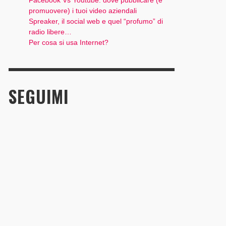
Facebook Vs Youtube: dove pubblicare (e
promuovere) i tuoi video aziendali
Spreaker, il social web e quel “profumo” di
radio libere…
Per cosa si usa Internet?
SEGUIMI