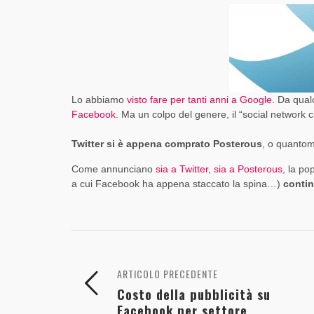
CRITICITÀ ED OPPORTUNITÀ
DINAMICO DI FACEBOOK [SLIDE + RIFLESSIONI
INVESTIRE SU TWITTER?
LA TUA AZIENDA?
CONTENUTI AZIENDALI DISTRIBUITI ONLINE
,
,
PAOLO RATTO
PAOLO RATTO
1 AGOSTO 2017
1 AGOSTO 2017
,
,
,
,
,
PAOLO RATTO
PAOLO RATTO
PAOLO RATTO
PAOLO RATTO
PAOLO RATTO
31 OTTOBRE 2017
5 OTTOBRE 2016
14 AGOSTO 2015
2 FEBBRAIO 2015
20 GIUGNO 2014
Lo abbiamo
visto fare per tanti anni a Google
. Da qual
Facebook
. Ma un colpo del genere, il “social network
Twitter si è appena comprato Posterous
, o quantom
Come annunciano
sia a Twitter
,
sia a Posterous
, la po
a cui Facebook ha appena staccato la spina…)
contin
ARTICOLO PRECEDENTE
Costo della pubblicità su
Facebook per settore