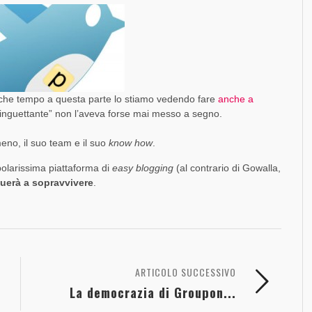
]
SOCIAL MEDIA MARKETING
FORZA UN MALE
DINAMICO DI FACEBOOK [SLIDE + RIFLESSIONI]
EVOLUZIONE E CONFRONTI TRA PIATTAFORME
GOOGLE PLUS [GUEST POST]
TOUR?
SO
FO
TR
FO
FR
GO
CO
,
PAOLO RATTO
1 AGOSTO 2017
,
,
,
,
,
,
PAOLO RATTO
PAOLO RATTO
PAOLO RATTO
PAOLO RATTO
PAOLO RATTO
PAOLO RATTO
30 DICEMBRE 2016
1 AGOSTO 2016
5 OTTOBRE 2016
5 SETTEMBRE 2014
22 MAGGIO 2014
28 OTTOBRE 2013
che tempo a questa parte lo stiamo vedendo fare
anche a
 cinguettante” non l’aveva forse mai messo a segno.
eno, il suo team e il suo
know how
.
polarissima piattaforma di
easy blogging
(al contrario di Gowalla,
uerà a sopravvivere
.
ARTICOLO SUCCESSIVO
La democrazia di Groupon...