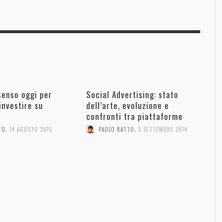
senso oggi per
Social Advertising: stato
investire su
dell’arte, evoluzione e
confronti tra piattaforme
,
,
TO
14 AGOSTO 2015
PAOLO RATTO
5 SETTEMBRE 2014