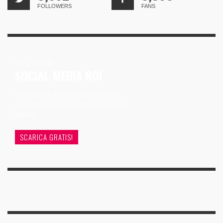
FOLLOWERS
FANS
FREE EBOOK
SOCIAL MEDIA ROI
Un modello di analisi per valutare
(veramente) la tua attività sui Social
Media
SCARICA GRATIS!