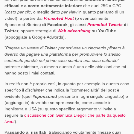
efficaci e a costo nettamente inferiore
che quel 25€ a CPC
(
costo per clic
, o meglio detto
per view
in quanto parliamo di un
video!), a partire dai
Promoted Post
(o eventualmente
Sponsored Stories)
di Facebook
, gli stessi
Promoted Tweets
di
Twitter
, oppure strategie di
Web advertising
su YouTube
(appoggiate a Google Adwords).
“
Pagare un utente di Twitter per scrivere un cinguettio pilotato è
diverso dal pagare una piattaforma per promuovere lo stesso
contenuto perché nel primo caso sembra una cosa naturale
”
potreste obiettare, o almeno questa è una delle obiezioni che mi
hanno posto i miei contatti.
In realtà non è proprio così, in quanto per esempio in questo caso
specifico il
disclaimer
che indica la “commercialità” del post è
evidente (quel
#sponsored
presente in ogni singolo cinguettio) e
(aggiungo io) dovrebbe sempre esserlo, come accade in
Inghilterra e USA (su questo specifico argomento vi invito a
seguire la
discussione con Gianluca Diegoli che parte da questo
tweet
).
Passando ai risultati
, tralasciando volutamente finezze quali