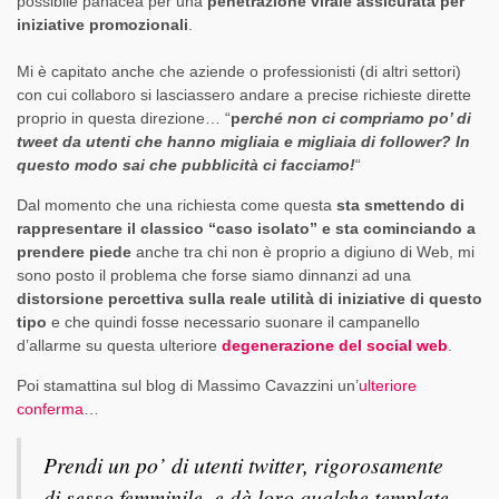
possibile panacea per una
penetrazione virale assicurata per
iniziative promozionali
.
Mi è capitato anche che aziende o professionisti (di altri settori)
con cui collaboro si lasciassero andare a precise richieste dirette
proprio in questa direzione… “
p
erché non ci compriamo po’ di
tweet da utenti che hanno migliaia e migliaia di follower? In
questo modo sai che pubblicità ci facciamo!
“
Dal momento che una richiesta come questa
sta smettendo di
rappresentare il classico “caso isolato” e sta cominciando a
prendere piede
anche tra chi non è proprio a digiuno di Web, mi
sono posto il problema che forse siamo dinnanzi ad una
distorsione percettiva sulla reale utilità di iniziative di questo
tipo
e che quindi fosse necessario suonare il campanello
d’allarme su questa ulteriore
degenerazione del social web
.
Poi stamattina sul blog di Massimo Cavazzini un’
ulteriore
conferma
…
Prendi un po’ di utenti twitter, rigorosamente
di sesso femminile, e dà loro qualche template