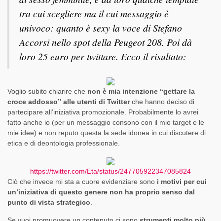
tra cui scegliere ma il cui messaggio è
univoco: quanto è sexy la voce di Stefano
Accorsi nello spot della Peugeot 208. Poi dà
loro 25 euro per twittare. Ecco il risultato:
Voglio subito chiarire che
non è mia intenzione “gettare la
croce addosso” alle utenti di Twitter
che hanno deciso di
partecipare all’iniziativa promozionale. Probabilmente lo avrei
fatto anche io (per un messaggio consono con il mio target e le
mie idee) e non reputo questa la sede idonea in cui discutere di
etica e di deontologia professionale.
https://twitter.com/Eta/status/247705922347085824
Ciò che invece mi sta a cuore evidenziare sono
i motivi per cui
un’iniziativa di questo genere non ha proprio senso dal
punto di vista strategico
.
Se vuoi promuovere un contenuto ci sono
strumenti molto più