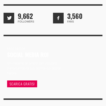
9,662
3,560
FOLLOWERS
FANS
FREE EBOOK
SOCIAL MEDIA ROI
Un modello di analisi per valutare
(veramente) la tua attività sui Social
Media
SCARICA GRATIS!