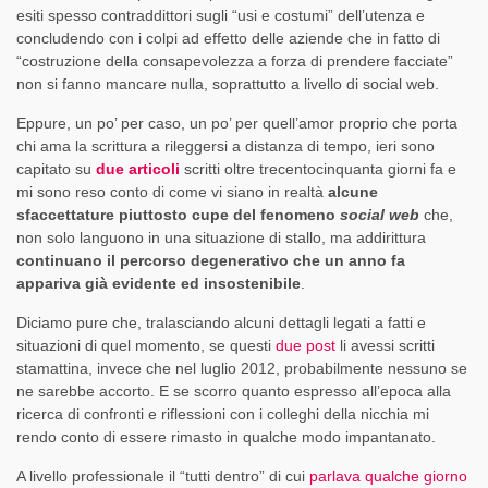
esiti spesso contraddittori sugli “usi e costumi” dell’utenza e
concludendo con i colpi ad effetto delle aziende che in fatto di
“costruzione della consapevolezza a forza di prendere facciate”
non si fanno mancare nulla, soprattutto a livello di social web.
Eppure, un po’ per caso, un po’ per quell’amor proprio che porta
chi ama la scrittura a rileggersi a distanza di tempo, ieri sono
capitato su
due
articoli
scritti oltre trecentocinquanta giorni fa e
mi sono reso conto di come vi siano in realtà
alcune
sfaccettature piuttosto cupe del fenomeno
social web
che,
non solo languono in una situazione di stallo, ma addirittura
continuano il percorso degenerativo che un anno fa
appariva già evidente ed insostenibile
.
Diciamo pure che, tralasciando alcuni dettagli legati a fatti e
situazioni di quel momento, se questi
due
post
li avessi scritti
stamattina, invece che nel luglio 2012, probabilmente nessuno se
ne sarebbe accorto. E se scorro quanto espresso all’epoca alla
ricerca di confronti e riflessioni con i colleghi della nicchia mi
rendo conto di essere rimasto in qualche modo impantanato.
A livello professionale il “tutti dentro” di cui
parlava qualche giorno