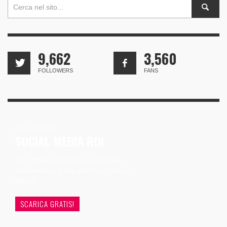
9,662
3,560
FOLLOWERS
FANS
FREE EBOOK
SOCIAL MEDIA ROI
Un modello di analisi per valutare
(veramente) la tua attività sui Social
Media
SCARICA GRATIS!