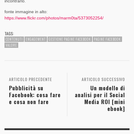
incontrarlo.
fonte immagine in alto:
https://www.flickr.com/photos/marm0ta/5373052254/
TAGS:
CONTENUTI
ENGAGEMENT
GESTIONE PAGINE FACEBOOK
PAGINE FACEBOOK
VALORE
ARTICOLO PRECEDENTE
ARTICOLO SUCCESSIVO
Pubblicità su
Un modello di
Facebook: cosa fare
analisi per il Social
e cosa non fare
Media ROI [mini
ebook]