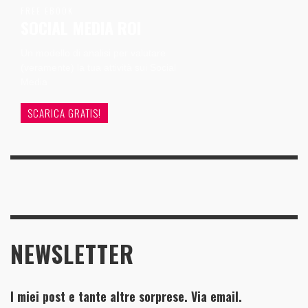
FREE EBOOK
SOCIAL MEDIA ROI
Un modello di analisi per valutare
(veramente) la tua attività sui Social
Media
SCARICA GRATIS!
NEWSLETTER
I miei post e tante altre sorprese. Via email.