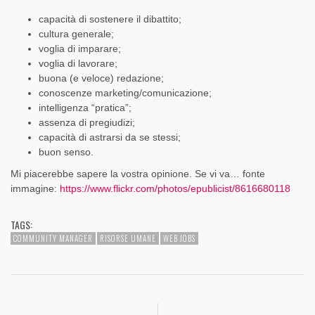
capacità di sostenere il dibattito;
cultura generale;
voglia di imparare;
voglia di lavorare;
buona (e veloce) redazione;
conoscenze marketing/comunicazione;
intelligenza “pratica”;
assenza di pregiudizi;
capacità di astrarsi da se stessi;
buon senso.
Mi piacerebbe sapere la vostra opinione. Se vi va… fonte
immagine:
https://www.flickr.com/photos/epublicist/8616680118
TAGS:
COMMUNITY MANAGER
RISORSE UMANE
WEB JOBS