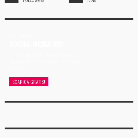
FOLLOWERS
FANS
FREE EBOOK
SOCIAL MEDIA ROI
Un modello di analisi per valutare
(veramente) la tua attività sui Social
Media
SCARICA GRATIS!