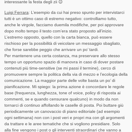
interessante la festa degli zii 😉
Luigi Ferrara
: L’esempio da cui hai preso spunto per intervistarci
tutti è un ottimo caso di estremo negativo: controlliamo tutto,
anche le virgole, facciamo duemila modifiche, per poi approvare
dopo molto tempo il testo com’era stato proposto all’inizio.
L’estremo opposto, quello con la carta bianca, può essere
rischioso per la possibilità di veicolare un messaggio sbagliato,
che forse sarebbe peggio che arrivare un po’ tardi.
Per mantenere una certa costanza, ma preservare allo stesso
tempo un opportuno spazio di manovra in caso di dover postare
contenuti più time-sensitive (se mi passi il termine), cerco di
promuovere sempre la politica della via di mezzo e l’ecologia della
comunicazione. La maggior parte delle volte basta un po’ di
pianificazione. Mi spiego: la prima azione è concordare le regole
base (frequenza, lunghezza, tone of voice, policy di risposta ai
commenti, se e quando censurare qualcuno) in modo da non
tornarci di continuo affollando le caselle di posta. Poi buttare giù
periodicamente un canovaccio di piano editoriale (ad esempio
ogni settimana) non con i post veri e propri ma con gli argomenti
da trattare e le aree tematiche che si vogliono presidiare. Solo
alla fine vengono i post o gli interventi straordinari che vanno a