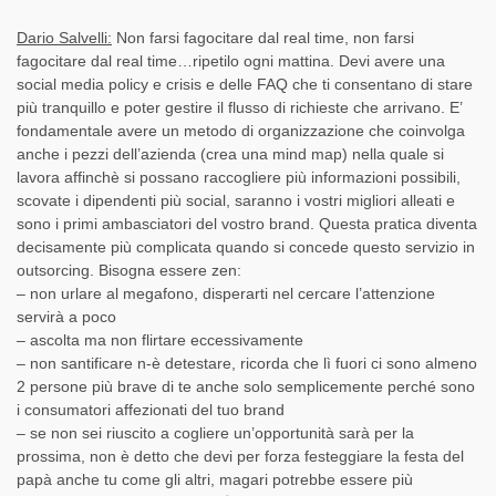
Dario Salvelli:
Non farsi fagocitare dal real time, non farsi
fagocitare dal real time…ripetilo ogni mattina. Devi avere una
social media policy e crisis e delle FAQ che ti consentano di stare
più tranquillo e poter gestire il flusso di richieste che arrivano. E’
fondamentale avere un metodo di organizzazione che coinvolga
anche i pezzi dell’azienda (crea una mind map) nella quale si
lavora affinchè si possano raccogliere più informazioni possibili,
scovate i dipendenti più social, saranno i vostri migliori alleati e
sono i primi ambasciatori del vostro brand. Questa pratica diventa
decisamente più complicata quando si concede questo servizio in
outsorcing. Bisogna essere zen:
– non urlare al megafono, disperarti nel cercare l’attenzione
servirà a poco
– ascolta ma non flirtare eccessivamente
– non santificare n-è detestare, ricorda che lì fuori ci sono almeno
2 persone più brave di te anche solo semplicemente perché sono
i consumatori affezionati del tuo brand
– se non sei riuscito a cogliere un’opportunità sarà per la
prossima, non è detto che devi per forza festeggiare la festa del
papà anche tu come gli altri, magari potrebbe essere più