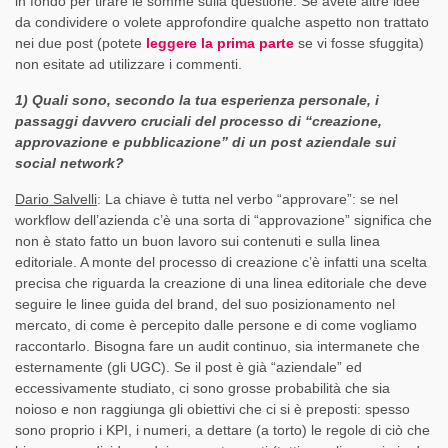
in fondo per tirare le somme sulla questione. Se avete altre idee
da condividere o volete approfondire qualche aspetto non trattato
nei due post (potete
leggere la prima parte
se vi fosse sfuggita)
non esitate ad utilizzare i commenti.
1) Quali sono, secondo la tua esperienza personale, i
passaggi davvero cruciali del processo di “creazione,
approvazione e pubblicazione” di un post aziendale sui
social network?
Dario Salvelli
: La chiave è tutta nel verbo “approvare”: se nel
workflow dell’azienda c’è una sorta di “approvazione” significa che
non è stato fatto un buon lavoro sui contenuti e sulla linea
editoriale. A monte del processo di creazione c’è infatti una scelta
precisa che riguarda la creazione di una linea editoriale che deve
seguire le linee guida del brand, del suo posizionamento nel
mercato, di come è percepito dalle persone e di come vogliamo
raccontarlo. Bisogna fare un audit continuo, sia intermanete che
esternamente (gli UGC). Se il post è già “aziendale” ed
eccessivamente studiato, ci sono grosse probabilità che sia
noioso e non raggiunga gli obiettivi che ci si è preposti: spesso
sono proprio i KPI, i numeri, a dettare (a torto) le regole di ciò che