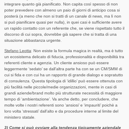
integrare quanto già pianificato. Non capita così spesso di non
poter prevedere con almeno un paio di giorni di anticipo cosa si
posterà (a meno che non si tratti di un canale di news, ma lì non
si può pianificare quasi per nulla), in quei casi è sufficiente avere
un rapido contatto con un referente che, se viene rispettato tutto il
discorso di cui sopra, dovrebbe già sapere che si tratta di una
situazione abbastanza urgente.
Stefano Leotta
: Non esiste la formula magica in realtà, ma è tutto
un ecosistema delicato di fiducia, professionalità e disponibilità tra
referenti cliente e agenzia. Un cliente ansioso può essere
leggermente ‘sedato’ se dall’altra parte ha con se un CM/SMM di
cui si fida e con cui ha un rapporto di grande dialogo e sopratutto
di consulenza. Questa tipologia di ‘idillio’ può essere ottenuta con
più facilità nelle piccole/medie organizzazioni, mente in casi di
grandi aziende/brand molto più strutturate necessità di maggiore
tempo di ‘ambientazione’. Va anche detto, per concludere, che
molte volte i nostri referenti sono ‘ansiosi’ e ‘impauriti’ poichè a
loro volta ‘stressati’ dall’alto e da procedure interne al limite del
ministero statale.
3) Come si può ovviare alla tendenza tipicamente aziendale