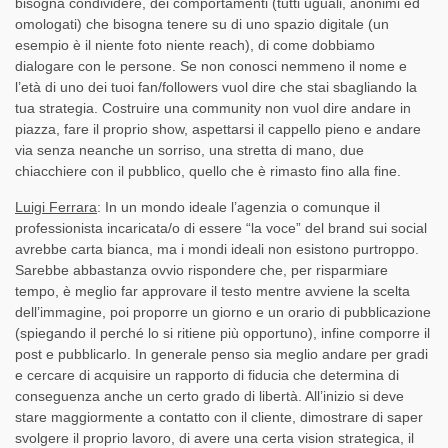
bisogna condividere, dei comportamenti (tutti uguali, anonimi ed
omologati) che bisogna tenere su di uno spazio digitale (un
esempio è il niente foto niente reach), di come dobbiamo
dialogare con le persone. Se non conosci nemmeno il nome e
l’età di uno dei tuoi fan/followers vuol dire che stai sbagliando la
tua strategia. Costruire una community non vuol dire andare in
piazza, fare il proprio show, aspettarsi il cappello pieno e andare
via senza neanche un sorriso, una stretta di mano, due
chiacchiere con il pubblico, quello che è rimasto fino alla fine.
Luigi Ferrara
: In un mondo ideale l’agenzia o comunque il
professionista incaricata/o di essere “la voce” del brand sui social
avrebbe carta bianca, ma i mondi ideali non esistono purtroppo.
Sarebbe abbastanza ovvio rispondere che, per risparmiare
tempo, è meglio far approvare il testo mentre avviene la scelta
dell’immagine, poi proporre un giorno e un orario di pubblicazione
(spiegando il perché lo si ritiene più opportuno), infine comporre il
post e pubblicarlo. In generale penso sia meglio andare per gradi
e cercare di acquisire un rapporto di fiducia che determina di
conseguenza anche un certo grado di libertà. All’inizio si deve
stare maggiormente a contatto con il cliente, dimostrare di saper
svolgere il proprio lavoro, di avere una certa vision strategica, il