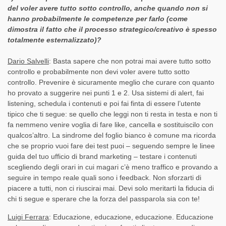
del voler avere tutto sotto controllo, anche quando non si
hanno probabilmente le competenze per farlo (come
dimostra il fatto che il processo strategico/creativo è spesso
totalmente esternalizzato)?
Dario Salvelli
: Basta sapere che non potrai mai avere tutto sotto
controllo e probabilmente non devi voler avere tutto sotto
controllo. Prevenire è sicuramente meglio che curare con quanto
ho provato a suggerire nei punti 1 e 2. Usa sistemi di alert, fai
listening, schedula i contenuti e poi fai finta di essere l’utente
tipico che ti segue: se quello che leggi non ti resta in testa e non ti
fa nemmeno venire voglia di fare like, cancella e sostituiscilo con
qualcos’altro. La sindrome del foglio bianco è comune ma ricorda
che se proprio vuoi fare dei test puoi – seguendo sempre le linee
guida del tuo ufficio di brand marketing – testare i contenuti
scegliendo degli orari in cui magari c’è meno traffico e provando a
seguire in tempo reale quali sono i feedback. Non sforzarti di
piacere a tutti, non ci riuscirai mai. Devi solo meritarti la fiducia di
chi ti segue e sperare che la forza del passparola sia con te!
Luigi Ferrara
: Educazione, educazione, educazione. Educazione