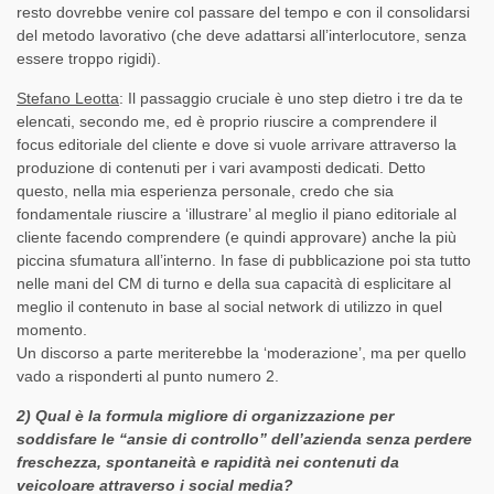
resto dovrebbe venire col passare del tempo e con il consolidarsi
del metodo lavorativo (che deve adattarsi all’interlocutore, senza
essere troppo rigidi).
Stefano Leotta
: Il passaggio cruciale è uno step dietro i tre da te
elencati, secondo me, ed è proprio riuscire a comprendere il
focus editoriale del cliente e dove si vuole arrivare attraverso la
produzione di contenuti per i vari avamposti dedicati. Detto
questo, nella mia esperienza personale, credo che sia
fondamentale riuscire a ‘illustrare’ al meglio il piano editoriale al
cliente facendo comprendere (e quindi approvare) anche la più
piccina sfumatura all’interno. In fase di pubblicazione poi sta tutto
nelle mani del CM di turno e della sua capacità di esplicitare al
meglio il contenuto in base al social network di utilizzo in quel
momento.
Un discorso a parte meriterebbe la ‘moderazione’, ma per quello
vado a risponderti al punto numero 2.
2) Qual è la formula migliore di organizzazione per
soddisfare le “ansie di controllo” dell’azienda senza perdere
freschezza, spontaneità e rapidità nei contenuti da
veicoloare attraverso i social media?