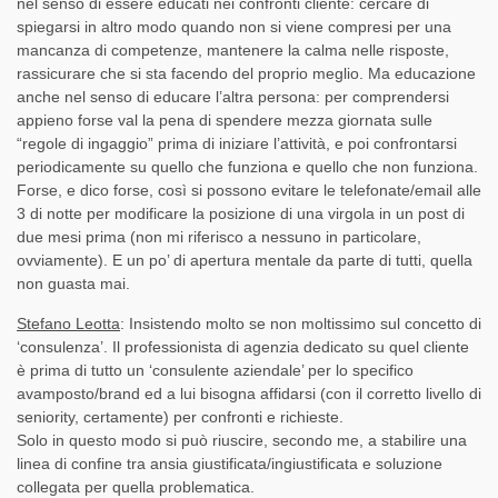
nel senso di essere educati nei confronti cliente: cercare di
spiegarsi in altro modo quando non si viene compresi per una
mancanza di competenze, mantenere la calma nelle risposte,
rassicurare che si sta facendo del proprio meglio. Ma educazione
anche nel senso di educare l’altra persona: per comprendersi
appieno forse val la pena di spendere mezza giornata sulle
“regole di ingaggio” prima di iniziare l’attività, e poi confrontarsi
periodicamente su quello che funziona e quello che non funziona.
Forse, e dico forse, così si possono evitare le telefonate/email alle
3 di notte per modificare la posizione di una virgola in un post di
due mesi prima (non mi riferisco a nessuno in particolare,
ovviamente). E un po’ di apertura mentale da parte di tutti, quella
non guasta mai.
Stefano Leotta
: Insistendo molto se non moltissimo sul concetto di
‘consulenza’. Il professionista di agenzia dedicato su quel cliente
è prima di tutto un ‘consulente aziendale’ per lo specifico
avamposto/brand ed a lui bisogna affidarsi (con il corretto livello di
seniority, certamente) per confronti e richieste.
Solo in questo modo si può riuscire, secondo me, a stabilire una
linea di confine tra ansia giustificata/ingiustificata e soluzione
collegata per quella problematica.