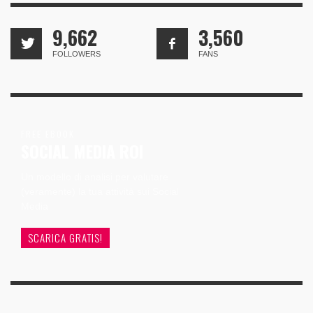
9,662
3,560
FOLLOWERS
FANS
FREE EBOOK
SOCIAL MEDIA ROI
Un modello di analisi per valutare
(veramente) la tua attività sui Social
Media
SCARICA GRATIS!