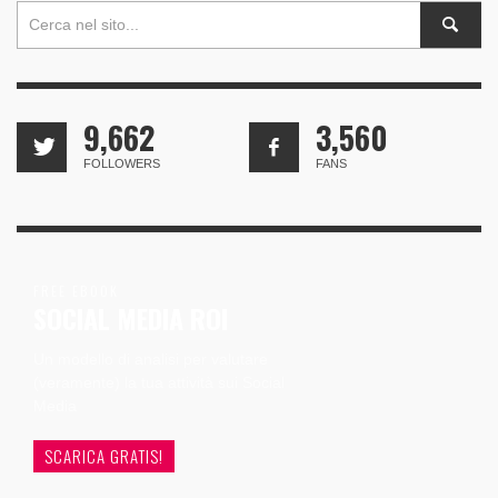
9,662
3,560
FOLLOWERS
FANS
FREE EBOOK
SOCIAL MEDIA ROI
Un modello di analisi per valutare
(veramente) la tua attività sui Social
Media
SCARICA GRATIS!