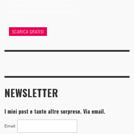
Un modello di analisi per valutare
(veramente) la tua attività sui Social
Media
SCARICA GRATIS!
NEWSLETTER
I miei post e tante altre sorprese. Via email.
Email
: