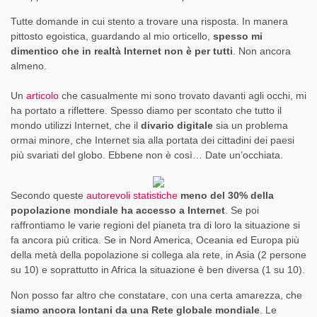
Tutte domande in cui stento a trovare una risposta. In manera
pittosto egoistica, guardando al mio orticello,
spesso mi
dimentico che in realtà Internet non è per tutti
. Non ancora
almeno.
Un
articolo
che casualmente mi sono trovato davanti agli occhi, mi
ha portato a riflettere. Spesso diamo per scontato che tutto il
mondo utilizzi Internet, che il
divario digitale
sia un problema
ormai minore, che Internet sia alla portata dei cittadini dei paesi
più svariati del globo. Ebbene non è così… Date un’occhiata.
Secondo queste
autorevoli statistiche
meno del 30% della
popolazione mondiale ha accesso a Internet
. Se poi
raffrontiamo le varie regioni del pianeta tra di loro la situazione si
fa ancora più critica. Se in Nord America, Oceania ed Europa più
della metà della popolazione si collega ala rete, in Asia (2 persone
su 10) e soprattutto in Africa la situazione è ben diversa (1 su 10).
Non posso far altro che constatare, con una certa amarezza, che
siamo ancora lontani da una Rete globale mondiale
. Le