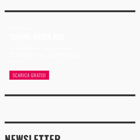
FREE EBOOK
SOCIAL MEDIA ROI
Un modello di analisi per valutare
(veramente) la tua attività sui Social
Media
SCARICA GRATIS!
NEWSLETTER