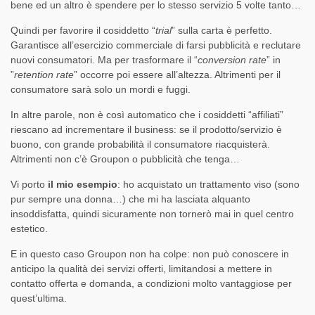
bene ed un altro è spendere per lo stesso servizio 5 volte tanto…
Quindi per favorire il cosiddetto “
trial
” sulla carta è perfetto.
Garantisce all’esercizio commerciale di farsi pubblicità e reclutare
nuovi consumatori. Ma per trasformare il “
conversion rate
” in
”
retention rate
” occorre poi essere all’altezza. Altrimenti per il
consumatore sarà solo un mordi e fuggi.
In altre parole, non è così automatico che i cosiddetti “affiliati”
riescano ad incrementare il business: se il prodotto/servizio è
buono, con grande probabilità il consumatore riacquisterà.
Altrimenti non c’è Groupon o pubblicità che tenga…
Vi porto
il mio esempio
: ho acquistato un trattamento viso (sono
pur sempre una donna…) che mi ha lasciata alquanto
insoddisfatta, quindi sicuramente non tornerò mai in quel centro
estetico.
E in questo caso Groupon non ha colpe: non può conoscere in
anticipo la qualità dei servizi offerti, limitandosi a mettere in
contatto offerta e domanda, a condizioni molto vantaggiose per
quest’ultima.