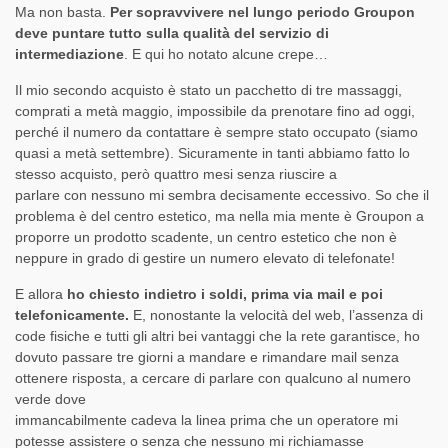
Ma non basta.
Per sopravvivere nel lungo periodo Groupon
deve puntare tutto sulla qualità del servizio di
intermediazione
. E qui ho notato alcune crepe…
Il mio secondo acquisto è stato un pacchetto di tre massaggi,
comprati a metà maggio, impossibile da prenotare fino ad oggi,
perché il numero da contattare è sempre stato occupato (siamo
quasi a metà settembre). Sicuramente in tanti abbiamo fatto lo
stesso acquisto, però quattro mesi senza riuscire a
parlare con nessuno mi sembra decisamente eccessivo. So che il
problema è del centro estetico, ma nella mia mente è Groupon a
proporre un prodotto scadente, un centro estetico che non è
neppure in grado di gestire un numero elevato di telefonate!
E allora
ho chiesto indietro i soldi, prima via mail e poi
telefonicamente.
E, nonostante la velocità del web, l’assenza di
code fisiche e tutti gli altri bei vantaggi che la rete garantisce, ho
dovuto passare tre giorni a mandare e rimandare mail senza
ottenere risposta, a cercare di parlare con qualcuno al numero
verde dove
immancabilmente cadeva la linea prima che un operatore mi
potesse assistere o senza che nessuno mi richiamasse